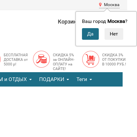
Москва
Корзина
0 руб.
Ваш город
Москва
?
0
БЕСПЛАТНАЯ
СКИДКА 5%
СКИДКА 3%
ДОСТАВКА от
за ОНЛАЙН-
ОТ ПОКУПКИ
5000 р!
ОПЛАТУ на
В 10000 РУБ.!
САЙТЕ!
М и ОТДЫХ
ПОДАРКИ
Теги