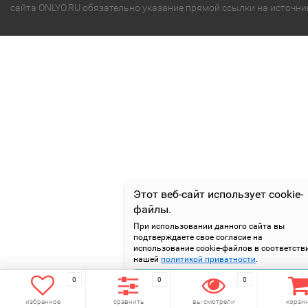
сайта ONLYO.RU обязательно указание прямой ссылки на источни
Этот веб-сайт использует cookie-
файлы.
При использовании данного сайта вы
подтверждаете свое согласие на
использование cookie-файлов в соответств
нашей
политикой приватности
.
Подтверждаю
0
0
0
избранное
сравнить
вы смотрели
корзи