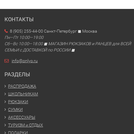
КОНТАКТЫ
8 (905) 255-44-00 Санкт-Петербург ◼ Москва
Пн—Пт 10:00—19:00
Сб—Вс 10:00—18:00 ◼ МАГАЗИН РЮКЗАКОВ и РАНЦЕВ для ВСЕЙ
СЕМЬИ с ДОСТАВКОЙ по РОССИИ ◼
info@onlyo.ru
РАЗДЕЛЫ
РАСПРОДАЖА
ШКОЛЬНИКАМ
РЮКЗАКИ
СУМКИ
АКСЕССУАРЫ
ТУРИЗМ и ОТДЫХ
ПОДАРКИ