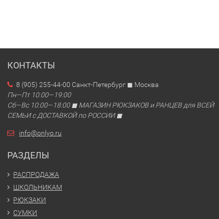
КОНТАКТЫ
8 (905) 255-44-00 Санкт-Петербург ◼ Москва
Пн—Пт 10:00—19:00
Сб—Вс 10:00—18:00 ◼ МАГАЗИН РЮКЗАКОВ и РАНЦЕВ для ВСЕЙ
СЕМЬИ с ДОСТАВКОЙ по РОССИИ ◼
info@onlyo.ru
РАЗДЕЛЫ
РАСПРОДАЖА
ШКОЛЬНИКАМ
РЮКЗАКИ
СУМКИ