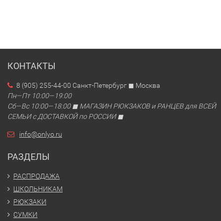
КОНТАКТЫ
8 (905) 255-44-00 Санкт-Петербург ◼ Москва
Пн—Пт 10:00—19:00
Сб—Вс 10:00—18:00 ◼ МАГАЗИН РЮКЗАКОВ и РАНЦЕВ для ВСЕЙ
СЕМЬИ с ДОСТАВКОЙ по РОССИИ ◼
info@onlyo.ru
РАЗДЕЛЫ
РАСПРОДАЖА
ШКОЛЬНИКАМ
РЮКЗАКИ
СУМКИ