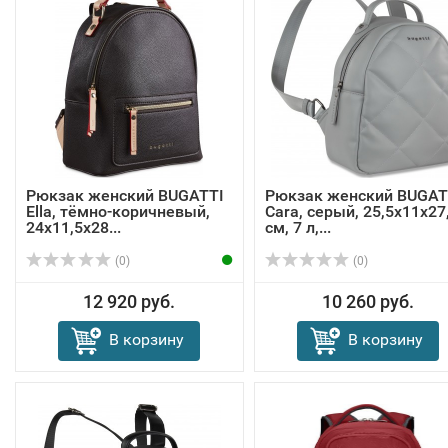
Рюкзак женский BUGATTI
Рюкзак женский BUGAT
Ella, тёмно-коричневый,
Cara, серый, 25,5х11х27
24х11,5х28...
см, 7 л,...
(0)
(0)
12 920 руб.
10 260 руб.
В корзину
В корзину