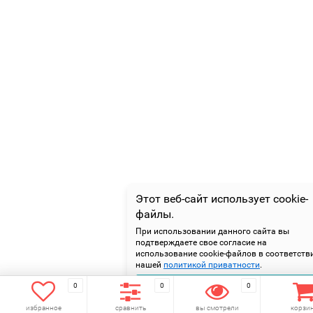
Этот веб-сайт использует cookie-
файлы.
При использовании данного сайта вы
подтверждаете свое согласие на
использование cookie-файлов в соответств
нашей
политикой приватности
.
Подтверждаю
0
0
0
избранное
сравнить
вы смотрели
корзи