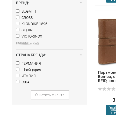
БРЕНД:
BUGATTI
CROSS
KLONDIKE 1896
S.QUIRE
VICTORINOX
показать еще
СТРАНА БРЕНДА:
ГЕРМАНИЯ
Швейцария
Портмон
ИТАЛИЯ
Bomba, с
RFID, кон
США
Очистить фильтр
3