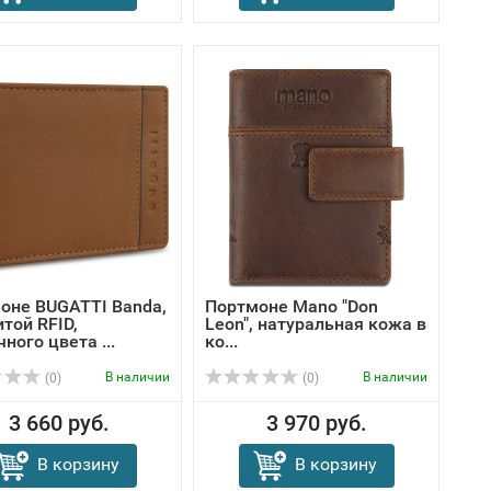
оне BUGATTI Banda,
Портмоне Mano "Don
той RFID,
Leon", натуральная кожа в
ного цвета ...
ко...
В наличии
В наличии
(0)
(0)
3 660 руб.
3 970 руб.
В корзину
В корзину