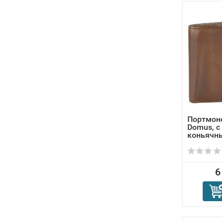
Портмон
Domus, с
коньячный
6