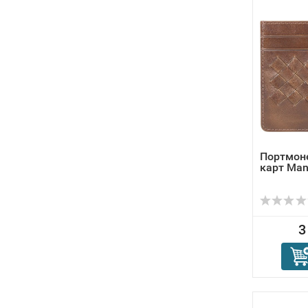
Портмон
карт Mano
3