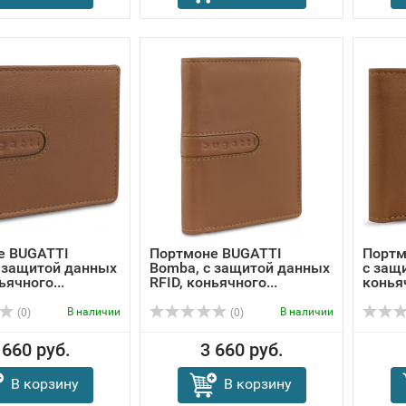
е BUGATTI
Портмоне BUGATTI
Портм
 защитой данных
Bomba, с защитой данных
с защи
ьячного...
RFID, коньячного...
коньяч
В наличии
В наличии
(0)
(0)
 660 руб.
3 660 руб.
В корзину
В корзину