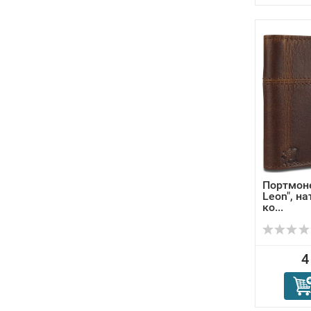
Портмон
Leon", н
ко...
4