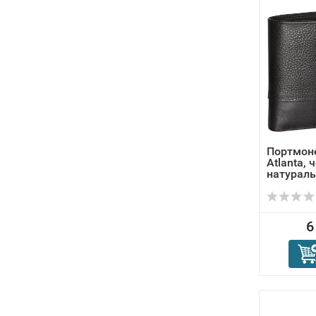
Портмон
Atlanta, 
натураль
кож...
6