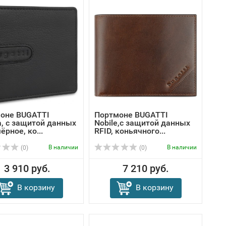
оне BUGATTI
Портмоне BUGATTI
, с защитой данных
Nobile,с защитой данных
чёрное, ко...
RFID, коньячного...
В наличии
В наличии
(0)
(0)
3 910 руб.
7 210 руб.
В корзину
В корзину