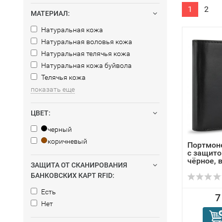
1
2
МАТЕРИАЛ:
Натуральная кожа
Натуральная воловья кожа
Натуральная телячья кожа
Натуральная кожа буйвола
Телячья кожа
показать еще
ЦВЕТ:
черный
коричневый
Портмоне
с защито
чёрное, в.
ЗАЩИТА ОТ СКАНИРОВАНИЯ
БАНКОВСКИХ КАРТ RFID:
Есть
7
Нет