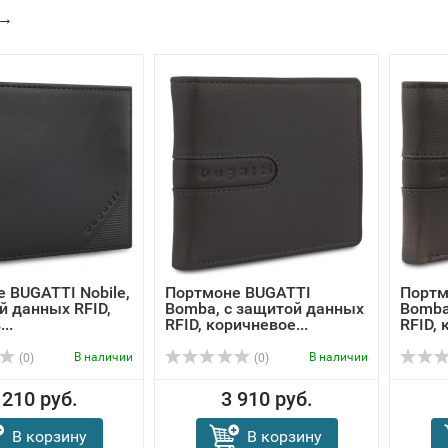
→
 BUGATTI Nobile,
Портмоне BUGATTI
Портм
й данных RFID,
Bomba, с защитой данных
Bomba
..
RFID, коричневое...
RFID, 
В наличии
В наличии
(0)
(0)
 210 руб.
3 910 руб.
В корзину
В корзину