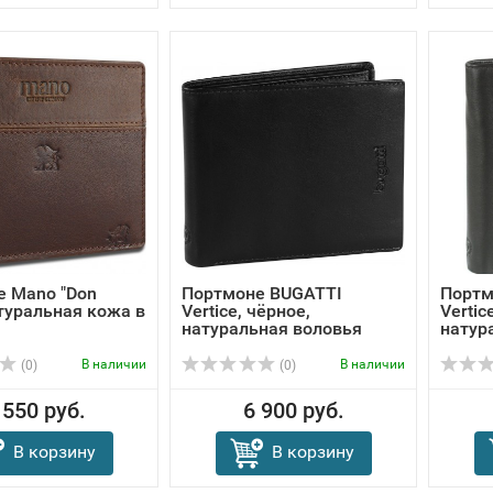
е Mano "Don
Портмоне BUGATTI
Портм
атуральная кожа в
Vertice, чёрное,
Vertic
натуральная воловья
натур
кож...
кож...
В наличии
В наличии
(0)
(0)
 550 руб.
6 900 руб.
В корзину
В корзину