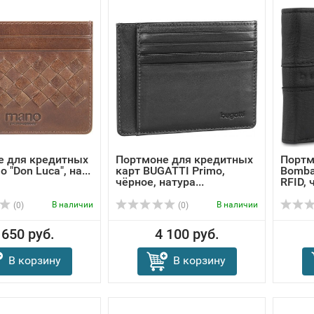
е для кредитных
Портмоне для кредитных
Портм
 "Don Luca", на...
карт BUGATTI Primo,
Bomba
чёрное, натура...
RFID, 
В наличии
В наличии
(0)
(0)
 650 руб.
4 100 руб.
В корзину
В корзину