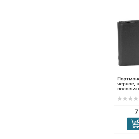
Портмоне
чёрное, 
воловья к
7