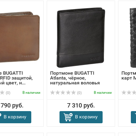
е BUGATTI
Портмоне BUGATTI
Портм
 RFID защитой,
Atlanta, чёрное,
карт M
 цвет, н...
натуральная воловья
кож...
В наличии
В наличии
(0)
(0)
 790 руб.
7 310 руб.
В корзину
В корзину