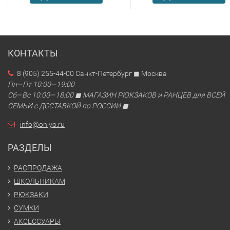
КОНТАКТЫ
8 (905) 255-44-00 Санкт-Петербург ◼ Москва
Пн—Пт 10:00—19:00
Сб—Вс 10:00—18:00 ◼ МАГАЗИН РЮКЗАКОВ и РАНЦЕВ для ВСЕЙ
СЕМЬИ с ДОСТАВКОЙ по РОССИИ ◼
info@onlyo.ru
РАЗДЕЛЫ
РАСПРОДАЖА
ШКОЛЬНИКАМ
РЮКЗАКИ
СУМКИ
АКСЕССУАРЫ