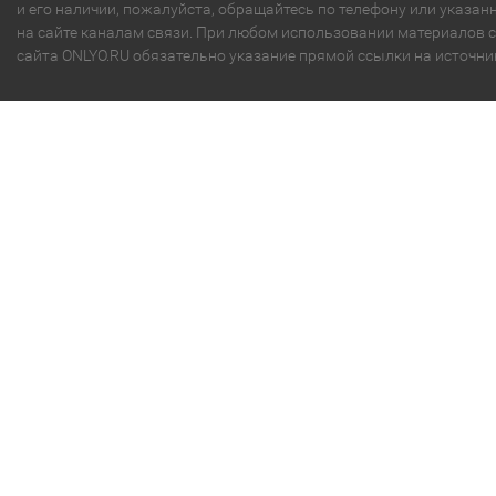
и его наличии, пожалуйста, обращайтесь по телефону или указа
на сайте каналам связи. При любом использовании материалов с
сайта ONLYO.RU обязательно указание прямой ссылки на источни