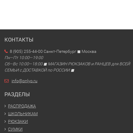
КОНТАКТЫ
8 (905) 255-44-00 Санкт-Петербург ◼ Москва
Пн—Пт 10:00—19:00
Сб—Вс 10:00—18:00 ◼ МАГАЗИН РЮКЗАКОВ и РАНЦЕВ для ВСЕЙ
СЕМЬИ с ДОСТАВКОЙ по РОССИИ ◼
info@onlyo.ru
РАЗДЕЛЫ
РАСПРОДАЖА
ШКОЛЬНИКАМ
РЮКЗАКИ
СУМКИ