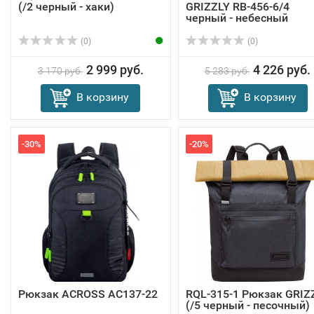
(/2 черный - хаки)
GRIZZLY RB-456-6/4
черный - небесный
(0)
(0)
2 999 руб.
4 226 руб.
3 170 руб.
5 283 руб.
В корзину
В корзину
-30%
-20%
Рюкзак ACROSS AC137-22
RQL-315-1 Рюкзак GRIZ
(/5 черный - песочный)