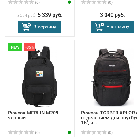
(0)
(0)
5 339 руб.
3 040 руб.
6 674 руб.
В корзину
В корзину
NEW
-35%
Рюкзак MERLIN M209
Рюкзак TORBER XPLOR 
черный
отделением для ноутбу
15", ч...
(0)
(0)