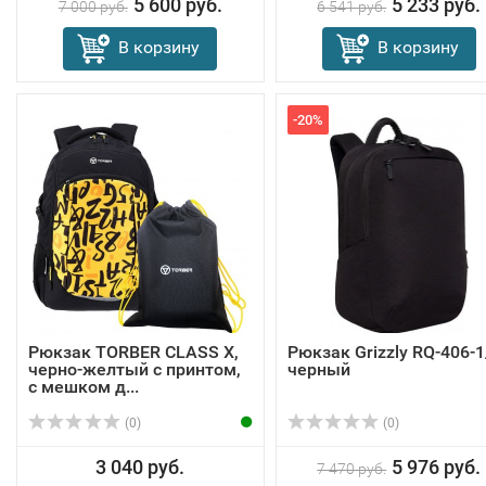
5 600 руб.
5 233 руб.
7 000 руб.
6 541 руб.
В корзину
В корзину
-20%
Рюкзак TORBER CLASS X,
Рюкзак Grizzly RQ-406-1
черно-желтый с принтом,
черный
c мешком д...
(0)
(0)
3 040 руб.
5 976 руб.
7 470 руб.