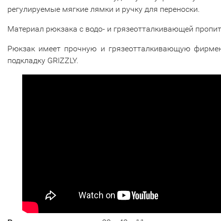
регулируемые мягкие лямки и ручку для переноски.
Материал рюкзака с водо- и грязеотталкивающей пропит
Рюкзак имеет прочную и грязеотталкивающую фирме
подкладку GRIZZLY.