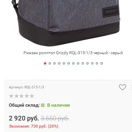
Рюкзак роллтоп Grizzly RQL-315-1/3 черный - серый
Артикул:
RQL-315-1/3
Общий склад:
В наличии
2 920 руб.
3 650 руб.
Экономия:
730 руб.
(
20%
)