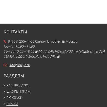
КОНТАКТЫ
8 (905) 255-44-00 Санкт-Петербург ◼ Москва
Пн—Пт 10:00—19:00
Сб—Вс 10:00—18:00 ◼ МАГАЗИН РЮКЗАКОВ и РАНЦЕВ для ВСЕЙ
СЕМЬИ с ДОСТАВКОЙ по РОССИИ ◼
info@onlyo.ru
РАЗДЕЛЫ
РАСПРОДАЖА
ШКОЛЬНИКАМ
РЮКЗАКИ
СУМКИ