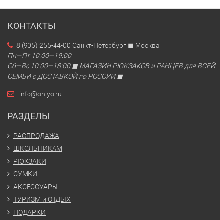
КОНТАКТЫ
8 (905) 255-44-00 Санкт-Петербург ◼ Москва
Пн—Пт 10:00—19:00
Сб—Вс 10:00—18:00 ◼ МАГАЗИН РЮКЗАКОВ и РАНЦЕВ для ВСЕЙ
СЕМЬИ с ДОСТАВКОЙ по РОССИИ ◼
info@onlyo.ru
РАЗДЕЛЫ
РАСПРОДАЖА
ШКОЛЬНИКАМ
РЮКЗАКИ
СУМКИ
АКСЕССУАРЫ
ТУРИЗМ и ОТДЫХ
ПОДАРКИ