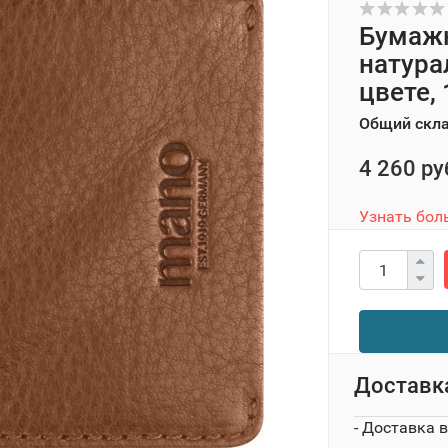
Бумажн
натура
цвете,
Общий скл
4 260 ру
Узнать бол
Доставк
- Доставка 