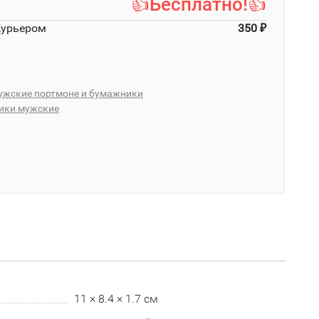
👍Бесплатно!👍
Курьером
350
₽
ужские портмоне и бумажники
ики мужские
11 × 8.4 × 1.7 см