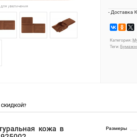
 для увеличения
- Доставка 
Категория:
М
Теги:
Бумажн
О СКИДКОЙ?
туральная кожа в
Размеры
91925002