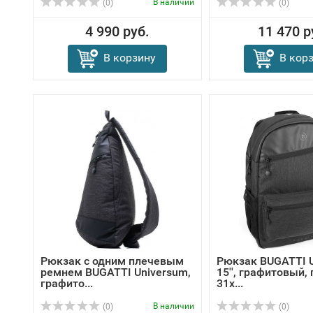
В наличии
(0)
(0)
4 990 руб.
11 470 р
В корзину
В кор
Рюкзак с одним плечевым
Рюкзак BUGATTI 
ремнем BUGATTI Universum,
15'', графитовый,
графито...
31х...
В наличии
(0)
(0)