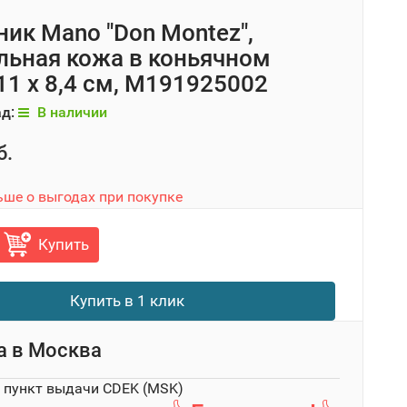
ик Mano "Don Montez",
льная кожа в коньячном
 11 х 8,4 см, M191925002
ад:
В наличии
б.
ьше о выгодах при покупке
Купить
Купить в 1 клик
а в
Москва
в пункт выдачи CDEK (MSK)