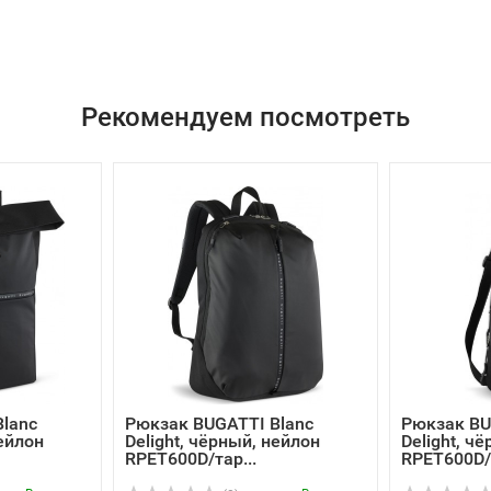
Рекомендуем посмотреть
lanc
Рюкзак BUGATTI Blanc
Рюкзак BU
нейлон
Delight, чёрный, нейлон
Delight, ч
RPET600D/тар...
RPET600D/т