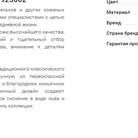
Цвет
шельков и других кожаных
Материал
ми специалистами с целью
Бренд
едневной жизни.
кожи высочайшего качества,
Страна брен
гий и тщательный отбор
Гарантия пр
тва, внимание к деталям
адиционного классического
ручную из первоклассной
м и благородном коньячном
ничный дизайн создают
ое тиснение в виде льва и
ль коллекции.