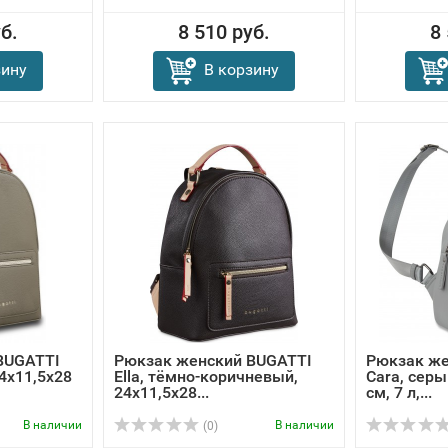
б.
8 510 руб.
8
зину
В корзину
BUGATTI
Рюкзак женский BUGATTI
Рюкзак же
24х11,5х28
Ella, тёмно-коричневый,
Cara, серы
24х11,5х28...
см, 7 л,...
В наличии
В наличии
(0)