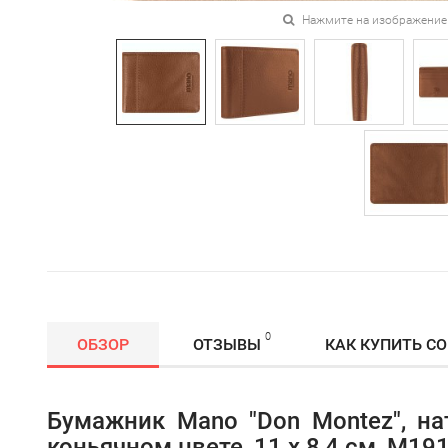
Нажмите на изображение
0
ОБЗОР
ОТЗЫВЫ
КАК КУПИТЬ С
Бумажник Mano "Don Montez", на
коньячном цвете, 11 х 8,4 см, M1