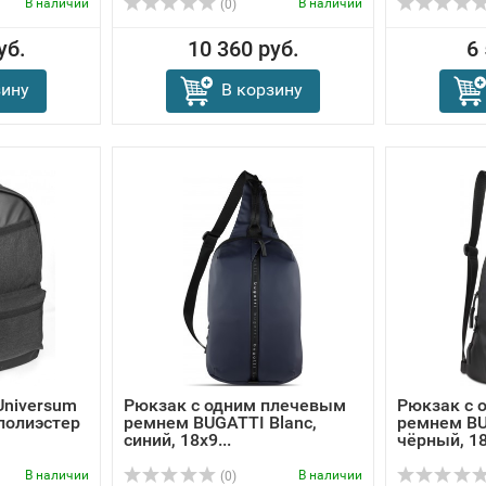
В наличии
В наличии
(0)
уб.
10 360 руб.
6
зину
В корзину
Universum
Рюкзак с одним плечевым
Рюкзак с 
 полиэстер
ремнем BUGATTI Blanc,
ремнем BU
синий, 18х9...
чёрный, 18х
В наличии
В наличии
(0)