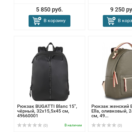
5 850 руб.
9 250 ру
В корзину
В кор
Рюкзак BUGATTI Blanc 15'',
Рюкзак женский 
чёрный, 32х15,5х45 см,
Ella, оливковый, 
49660001
см, 49...
В наличии
(0)
(0)