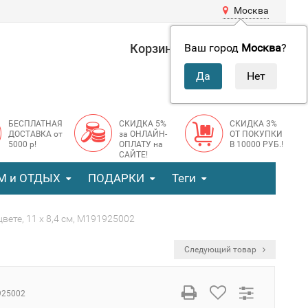
Москва
Корзина
0 руб.
Ваш город
Москва
?
0
БЕСПЛАТНАЯ
СКИДКА 5%
СКИДКА 3%
ДОСТАВКА от
за ОНЛАЙН-
ОТ ПОКУПКИ
5000 р!
ОПЛАТУ на
В 10000 РУБ.!
САЙТЕ!
М и ОТДЫХ
ПОДАРКИ
Теги
ете, 11 х 8,4 см, M191925002
Следующий товар
925002