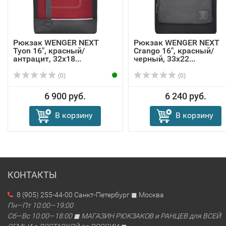
Рюкзак WENGER NEXT
Рюкзак WENGER NEXT
Tyon 16", красный/
Crango 16", красный/
антрацит, 32х18...
черный, 33х22...
(0)
(0)
6 900 руб.
6 240 руб.
В корзину
В корзину
КОНТАКТЫ
8 (905) 255-44-00 Санкт-Петербург ◼ Москва
Пн—Пт 10:00—19:00
Сб—Вс 10:00—18:00 ◼ МАГАЗИН РЮКЗАКОВ и РАНЦЕВ для ВСЕЙ