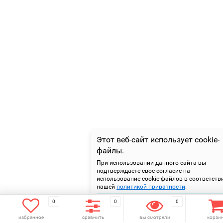
Этот веб-сайт использует cookie-
файлы.
При использовании данного сайта вы
подтверждаете свое согласие на
использование cookie-файлов в соответств
нашей
политикой приватности
.
Подтверждаю
0
0
0
избранное
сравнить
вы смотрели
корзи