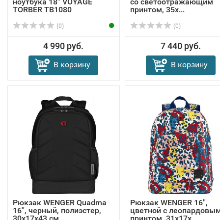
ноутбука 18'' VOYAGE
со светоотражающим
TORBER TB1080
принтом, 35x...
(0)
(0)
4 990 руб.
7 440 руб.
В корзину
В корзину
Рюкзак WENGER Quadma
Рюкзак WENGER 16'',
16'', черный, полиэстер,
цветной с леопардовы
30x17x43 см...
принтом, 31x17x...