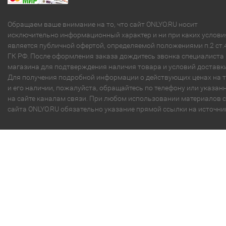
Обращаем ваше внимание на то, что сайт ONLYO.RU носит
исключительно информационный характер и ни при каких услови
является публичной офертой, определяемой положениями п.2 ст.
ГК РФ. После оформления заказа дождитесь звонка специалиста
магазина для подтверждения наличия товара и условий доставки
Для получения подробной информации о действующих ценах на 
и его наличии, пожалуйста, обращайтесь по телефону или указа
на сайте каналам связи. При любом использовании материалов с
сайта ONLYO.RU обязательно указание прямой ссылки на источни