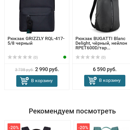
Рюкзак GRIZZLY RQL-417-
Рюкзак BUGATTI Blanc
5/8 черный
Delight, чёрный, нейлон
RPET600D/тар...
(0)
(0)
2 990 руб.
6 590 руб.
3 738 руб.
В корзину
В корзину
Рекомендуем посмотреть
-20%
-20%