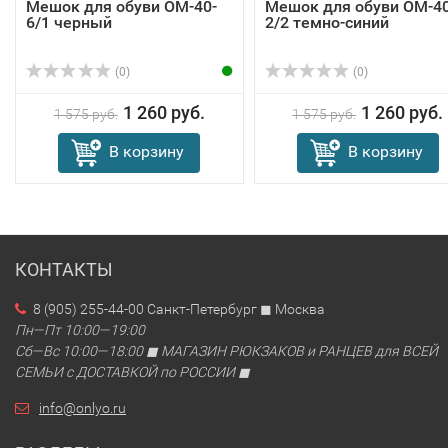
Мешок для обуви OM-40-
Мешок для обуви OM-40
6/1 черный
2/2 темно-синий
(0)
(0)
1 260 руб.
1 260 руб.
1 575 руб.
1 575 руб.
В корзину
В корзину
КОНТАКТЫ
8 (905) 255-44-00 Санкт-Петербург ◼ Москва
Пн—Пт 10:00—19:00
Сб—Вс 10:00—18:00 ◼ МАГАЗИН РЮКЗАКОВ и РАНЦЕВ для ВСЕЙ
СЕМЬИ с ДОСТАВКОЙ по РОССИИ ◼
info@onlyo.ru