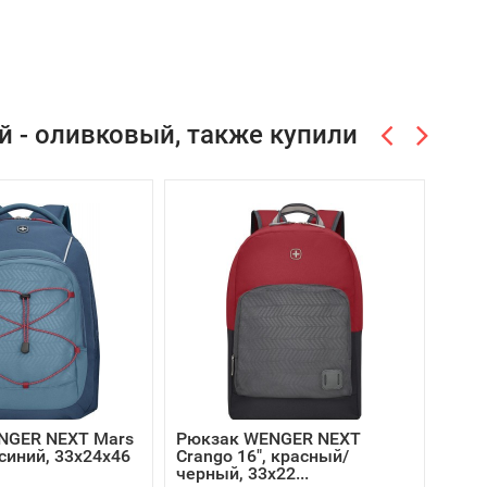
й - оливковый, также купили
-20
NGER NEXT Mars
Рюкзак WENGER NEXT
Рюкз
синий, 33x24x46
Crango 16", красный/
1/1 
черный, 33х22...