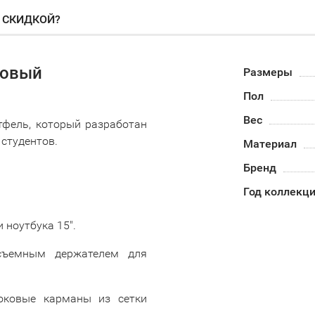
О СКИДКОЙ?
ковый
Размеры
Пол
Вес
тфель, который разработан
 студентов.
Материал
Бренд
Год коллекц
 ноутбука 15".
 съемным держателем для
оковые карманы из сетки