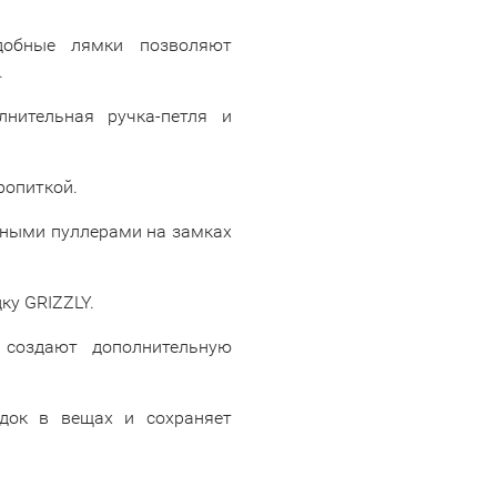
добные лямки позволяют
.
нительная ручка-петля и
ропиткой.
ными пуллерами на замках
у GRIZZLY.
создают дополнительную
док в вещах и сохраняет