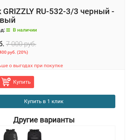
 GRIZZLY RU-532-3/3 черный -
овый
ад:
В наличии
б.
7 000 руб.
400 руб.
(
20%
)
ьше о выгодах при покупке
Купить
Купить в 1 клик
Другие варианты