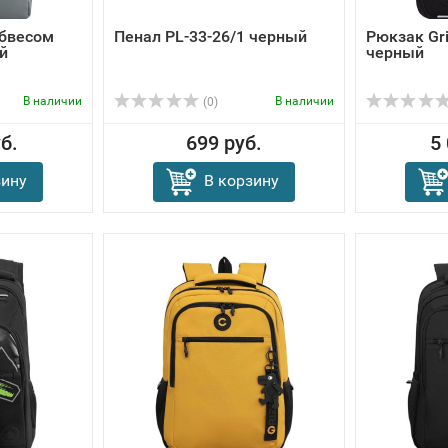
обвесом
Пенал PL-33-26/1 черный
Рюкзак Gri
й
черный
В наличии
В наличии
(0)
б.
699 руб.
5
зину
В корзину