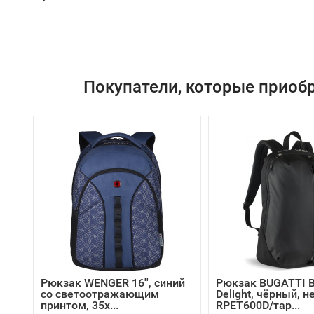
Покупатели, которые приобр
Рюкзак WENGER 16'', синий
Рюкзак BUGATTI B
со светоотражающим
Delight, чёрный, н
принтом, 35x...
RPET600D/тар...