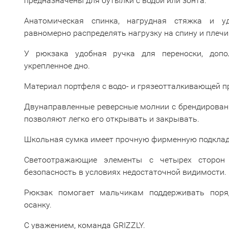
предназначены для бутылки с водой или зонта.
Анатомическая спинка, нагрудная стяжка и у
равномерно распределять нагрузку на спину и плечи
У рюкзака удобная ручка для переноски, допол
укрепленное дно.
Материал портфеля с водо- и грязеотталкивающей п
Двунаправленные реверсные молнии с брендирован
позволяют легко его открывать и закрывать.
Школьная сумка имеет прочную фирменную подкладк
Светоотражающие элементы с четырех сторон 
безопасность в условиях недостаточной видимости.
Рюкзак помогает мальчикам поддерживать поря
осанку.
С уважением, команда GRIZZLY.