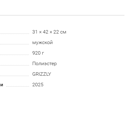
31 × 42 × 22 см
мужской
920 г
Полиэстер
GRIZZLY
ии
2025