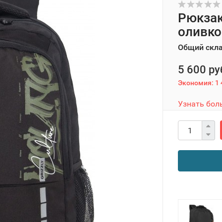
Рюкзак
оливк
Общий скл
5 600 ру
Экономия:
1 
Узнать бол