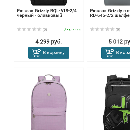
Рюкзак Grizzly RQL-618-2/4
Рюкзак Grizzly с 
черный - оливковый
RD-645-2/2 шалфе
В наличии
(0)
(0)
4 299 руб.
5 012 ру
В корзину
В кор