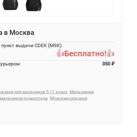
а в
Москва
в пункт выдачи CDEK (MSK)
👍Бесплатно!👍
Курьером
350
₽
кзаки для мальчиков 5-11 класс
Мальчикам
 мальчиков-подростков
Мужские рюкзаки