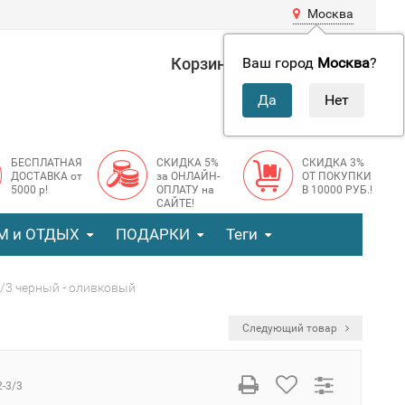
Москва
Корзина
0 руб.
Ваш город
Москва
?
0
БЕСПЛАТНАЯ
СКИДКА 5%
СКИДКА 3%
ДОСТАВКА от
за ОНЛАЙН-
ОТ ПОКУПКИ
5000 р!
ОПЛАТУ на
В 10000 РУБ.!
САЙТЕ!
М и ОТДЫХ
ПОДАРКИ
Теги
/3 черный - оливковый
Следующий товар
2-3/3