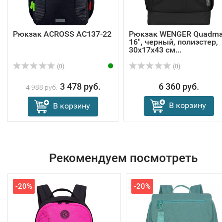
Рюкзак ACROSS AC137-22
Рюкзак WENGER Quadm
16'', черный, полиэстер,
30x17x43 см...
(0)
(0)
3 478 руб.
6 360 руб.
4 988 руб.
В корзину
В корзину
Рекомендуем посмотреть
-20%
-20%