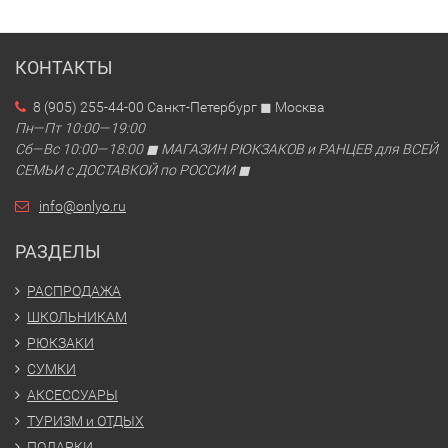
КОНТАКТЫ
8 (905) 255-44-00 Санкт-Петербург ◼ Москва
Пн—Пт 10:00—19:00
Сб—Вс 10:00—18:00 ◼ МАГАЗИН РЮКЗАКОВ и РАНЦЕВ для ВСЕЙ
СЕМЬИ с ДОСТАВКОЙ по РОССИИ ◼
info@onlyo.ru
РАЗДЕЛЫ
РАСПРОДАЖА
ШКОЛЬНИКАМ
РЮКЗАКИ
СУМКИ
АКСЕССУАРЫ
ТУРИЗМ и ОТДЫХ
ПОДАРКИ