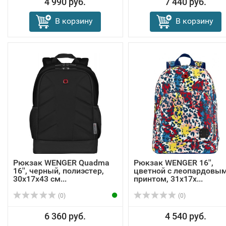
4 990 руб.
7 440 руб.
В корзину
В корзину
Рюкзак WENGER Quadma
Рюкзак WENGER 16'',
16'', черный, полиэстер,
цветной с леопардовы
30x17x43 см...
принтом, 31x17x...
(0)
(0)
6 360 руб.
4 540 руб.