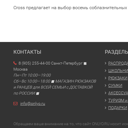
Cross предлагает на выбор восемь соблазнительных 
КОНТАКТЫ
РАЗДЕЛ
8 (905) 255-44-00 Санкт-Петербург ◼
РАСПРОД
Москва
ШКОЛЬН
Пн—Пт 10:00—19:00
РЮКЗАКИ
Сб—Вс 10:00—18:00 ◼ МАГАЗИН РЮКЗАКОВ
СУМКИ
и РАНЦЕВ для ВСЕЙ СЕМЬИ с ДОСТАВКОЙ
АКСЕССУ
по РОССИИ ◼
ТУРИЗМ и
info@onlyo.ru
ПОДАРКИ
Обращаем ваше внимание на то, что сайт ONLYO.RU носит и