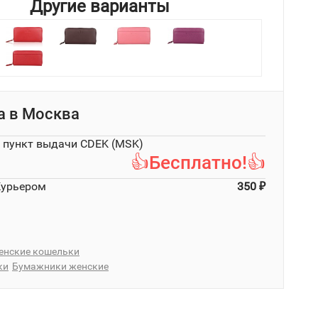
Другие варианты
а в
Москва
в пункт выдачи CDEK (MSK)
👍Бесплатно!👍
Курьером
350
₽
енские кошельки
ки
Бумажники женские