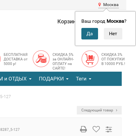
Москва
Корзина
0 руб.
Ваш город
Москва
?
0
БЕСПЛАТНАЯ
СКИДКА 5%
СКИДКА 3%
ДОСТАВКА от
за ОНЛАЙН-
ОТ ПОКУПКИ
5000 р!
ОПЛАТУ на
В 10000 РУБ.!
САЙТЕ!
М и ОТДЫХ
ПОДАРКИ
Теги
_5-127
Следующий товар
8287_5-127