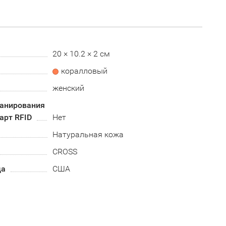
20 × 10.2 × 2 см
коралловый
женский
канирования
арт RFID
Нет
Натуральная кожа
CROSS
да
США