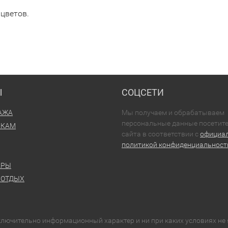
цветов.
Ы
СОЦСЕТИ
АЖА
Мы получаем и обрабатываем
персональные данные посетит
ИКАМ
сайта в соответствии с
официа
политикой конфиденциальност
АРЫ
 ОТДЫХ
сключительно информационный характер и ни при каких условиях н