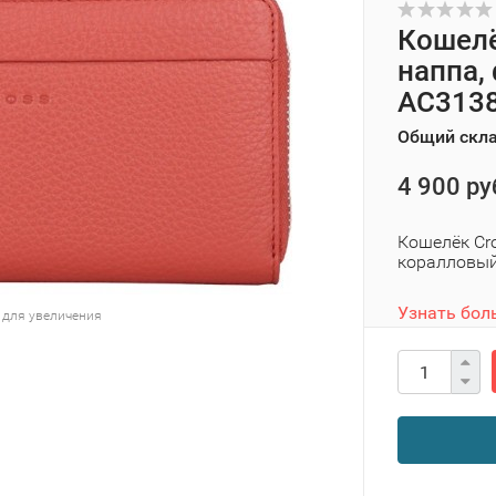
Кошелё
наппа,
AC3138
Общий скл
4 900 ру
Кошелёк Cro
коралловый,
Узнать бол
 для увеличения