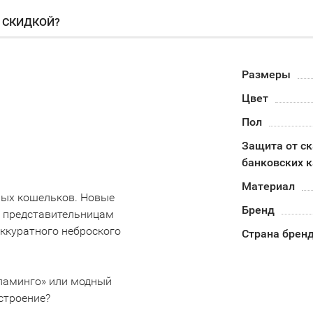
О СКИДКОЙ?
Размеры
Цвет
Пол
Защита от с
банковских к
Материал
ных кошельков. Новые
Бренд
у представительницам
аккуратного неброского
Страна брен
фламинго» или модный
строение?