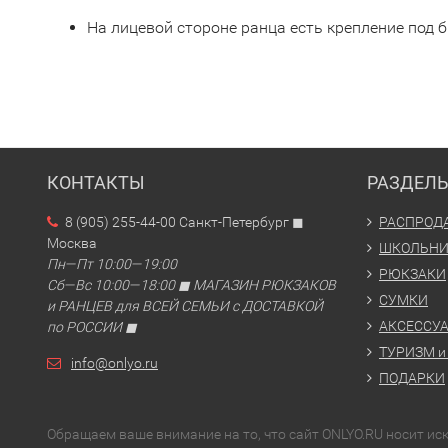
На лицевой стороне ранца есть крепление под б
КОНТАКТЫ
РАЗДЕЛ
8 (905) 255-44-00 Санкт-Петербург ◼
РАСПРОД
Москва
ШКОЛЬН
Пн—Пт 10:00—19:00
РЮКЗАКИ
Сб—Вс 10:00—18:00 ◼ МАГАЗИН РЮКЗАКОВ
СУМКИ
и РАНЦЕВ для ВСЕЙ СЕМЬИ с ДОСТАВКОЙ
АКСЕССУ
по РОССИИ ◼
ТУРИЗМ и
info@onlyo.ru
ПОДАРКИ
Обращаем ваше внимание на то, что сайт ONLYO.RU носит и