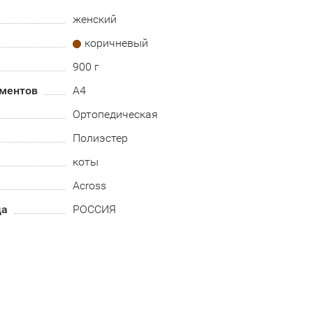
женский
коричневый
900 г
ментов
А4
Ортопедическая
Полиэстер
коты
Across
да
РОССИЯ