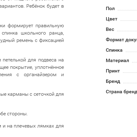
вариантов. Ребёнок будет в
Пол
Цвет
зки формирует правильную
Вес
 спинка школьного ранца,
Формат доку
рудный ремень с фиксацией
Спинка
 петелькой для подвеса на
Материал
щее покрытие, уплотнённое
Принт
ления с органайзером и
Бренд
Страна брен
вые карманы с сеточкой для
бе стороны.
 и на плечевых лямках для