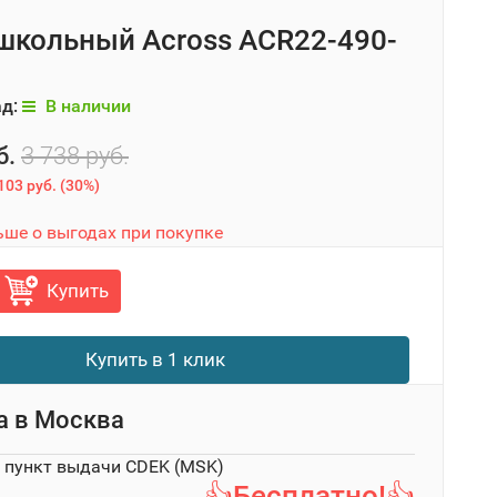
школьный Across ACR22-490-
ад:
В наличии
б.
3 738 руб.
103 руб.
(
30%
)
ьше о выгодах при покупке
Купить
Купить в 1 клик
а в
Москва
в пункт выдачи CDEK (MSK)
👍Бесплатно!👍