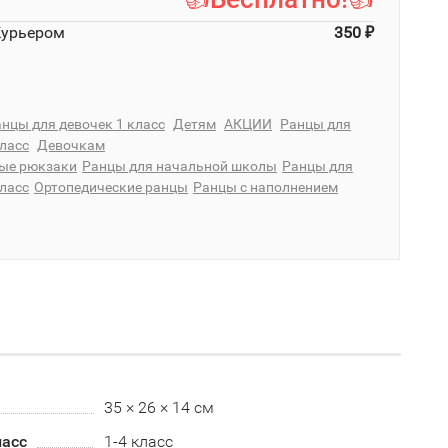
Курьером
350
₽
нцы для девочек 1 класс
Детям
АКЦИИ
Ранцы для
класс
Девочкам
ые рюкзаки
Ранцы для начальной школы
Ранцы для
класс
Ортопедические ранцы
Ранцы с наполнением
35 × 26 × 14 см
асс
1-4 класс