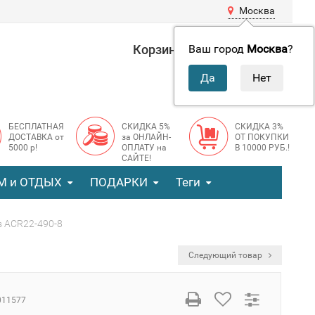
Москва
Корзина
0 руб.
Ваш город
Москва
?
0
БЕСПЛАТНАЯ
СКИДКА 5%
СКИДКА 3%
ДОСТАВКА от
за ОНЛАЙН-
ОТ ПОКУПКИ
5000 р!
ОПЛАТУ на
В 10000 РУБ.!
САЙТЕ!
М и ОТДЫХ
ПОДАРКИ
Теги
s ACR22-490-8
Следующий товар
011577