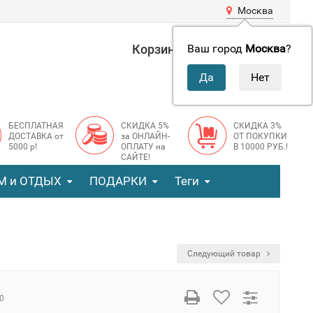
Москва
Корзина
0 руб.
Ваш город
Москва
?
0
БЕСПЛАТНАЯ
СКИДКА 5%
СКИДКА 3%
ДОСТАВКА от
за ОНЛАЙН-
ОТ ПОКУПКИ
5000 р!
ОПЛАТУ на
В 10000 РУБ.!
САЙТЕ!
М и ОТДЫХ
ПОДАРКИ
Теги
Следующий товар
0