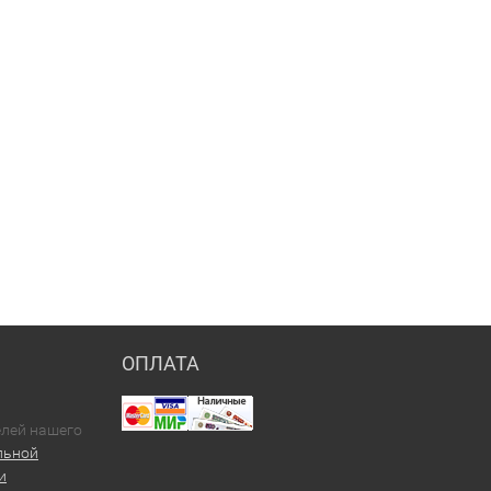
ОПЛАТА
елей нашего
льной
и