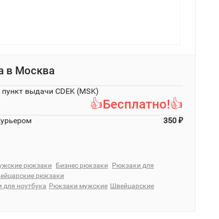
а в
Москва
в пункт выдачи CDEK (MSK)
👍Бесплатно!👍
Курьером
350
₽
ужские рюкзаки
Бизнес рюкзаки
Рюкзаки для
ейцарские рюкзаки
 для ноутбука
Рюкзаки мужские
Швейцарские