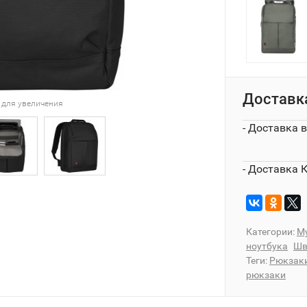
Доставк
 для увеличения
- Доставка 
- Доставка 
Категории:
М
ноутбука
Шв
Теги:
Рюкзаки
рюкзаки