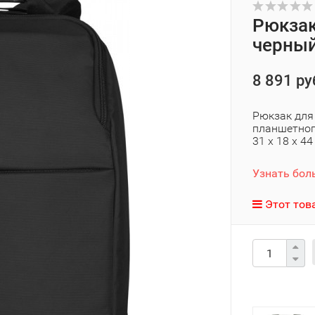
Рюкзак
черный
8 891 ру
Рюкзак для
планшетног
31 x 18 x 44
Узнать бол
Этот тов