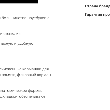
Страна брен
Гарантия пр
я большинства ноутбуков с
и стенками:
опасную и удобную
гочисленные кармашки для
ы памяти, флисовый карман
анатомической формы,
дкладкой, обеспечивают