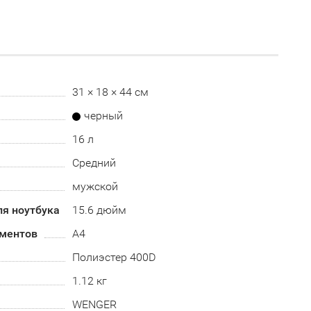
31 × 18 × 44 см
черный
16 л
Средний
мужской
ля ноутбука
15.6 дюйм
ментов
А4
Полиэстер 400D
1.12 кг
WENGER