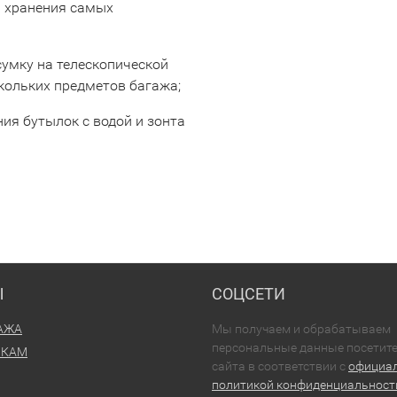
я хранения самых
умку на телескопической
кольких предметов багажа;
ия бутылок с водой и зонта
Ы
СОЦСЕТИ
АЖА
Мы получаем и обрабатываем
персональные данные посетит
ИКАМ
сайта в соответствии с
официа
политикой конфиденциальност