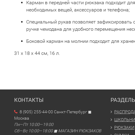
Карман в передней части рюкзака подходит дл
необходимых вещей, аксессуаров и телефона;
Специальный рукав позволяет зафиксировать с
ручке чемодана для удобного перемещения нес
Боковой карман на молнии подходит для хранен
31 x 18 x 44 см, 16 л.
КОНТАКТЫ
РАЗДЕЛ
8 (905) 255-44-00 Санкт-Петербург ◼
РАСПРОД
Москва
ШКОЛЬН
Пн—Пт 10:00—19:00
РЮКЗАКИ
Сб—Вс 10:00—18:00 ◼ МАГАЗИН РЮКЗАКОВ