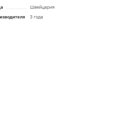
да
Швейцария
оизводителя
3 года