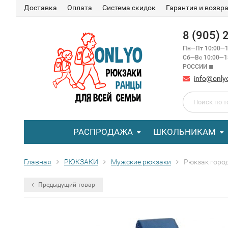
Доставка
Оплата
Система скидок
Гарантия и возвр
8 (905)
Пн—Пт 10:00—1
Сб—Вс 10:00—
РОССИИ ◼
info@only
РАСПРОДАЖА
ШКОЛЬНИКАМ
Главная
РЮКЗАКИ
Мужские рюкзаки
Рюкзак город
Предыдущий товар