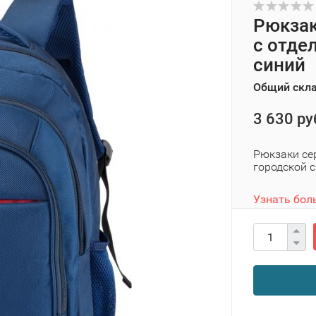
Рюкзак
с отде
синий
Общий скл
3 630 ру
Рюкзаки се
городской с
Узнать бол