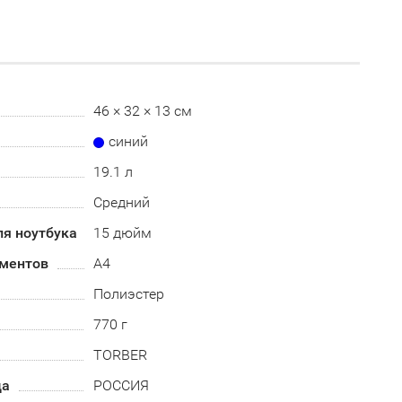
46 × 32 × 13 см
синий
19.1 л
Средний
ля ноутбука
15 дюйм
ментов
А4
Полиэстер
770 г
TORBER
да
РОССИЯ