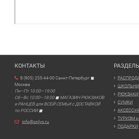
КОНТАКТЫ
РАЗДЕЛ
8 (905) 255-44-00 Санкт-Петербург ◼
РАСПРОД
Москва
ШКОЛЬН
Пн—Пт 10:00—19:00
РЮКЗАКИ
Сб—Вс 10:00—18:00 ◼ МАГАЗИН РЮКЗАКОВ
СУМКИ
и РАНЦЕВ для ВСЕЙ СЕМЬИ с ДОСТАВКОЙ
АКСЕССУ
по РОССИИ ◼
ТУРИЗМ и
info@onlyo.ru
ПОДАРКИ