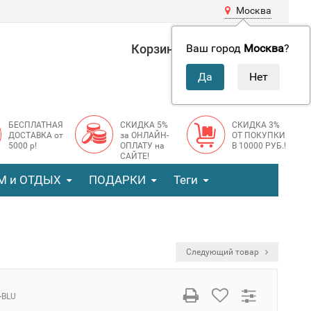
Москва
Корзина
0 руб.
Ваш город
Москва
?
0
БЕСПЛАТНАЯ
СКИДКА 5%
СКИДКА 3%
ДОСТАВКА от
за ОНЛАЙН-
ОТ ПОКУПКИ
5000 р!
ОПЛАТУ на
В 10000 РУБ.!
САЙТЕ!
М и ОТДЫХ
ПОДАРКИ
Теги
Следующий товар
-BLU