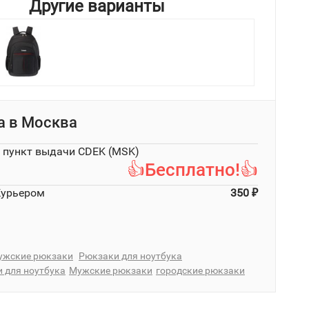
Другие варианты
а в
Москва
в пункт выдачи CDEK (MSK)
👍Бесплатно!👍
Курьером
350
₽
ужские рюкзаки
Рюкзаки для ноутбука
 для ноутбука
Мужские рюкзаки
городские рюкзаки