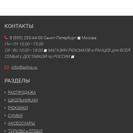
КОНТАКТЫ
8 (905) 255-44-00 Санкт-Петербург ◼ Москва
Пн—Пт 10:00—19:00
Сб—Вс 10:00—18:00 ◼ МАГАЗИН РЮКЗАКОВ и РАНЦЕВ для ВСЕЙ
СЕМЬИ с ДОСТАВКОЙ по РОССИИ ◼
info@onlyo.ru
РАЗДЕЛЫ
РАСПРОДАЖА
ШКОЛЬНИКАМ
РЮКЗАКИ
СУМКИ
АКСЕССУАРЫ
ТУРИЗМ и ОТДЫХ