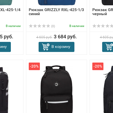
XL-425-1/4
Рюкзак GRIZZLY RXL-425-1/3
Рюкзак GR
синий
черный
В наличии
В наличии
(0)
5 руб.
3 684 руб.
4 605 руб.
4 605 ру
зину
В корзину
-20%
-20%