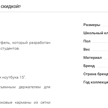
О СКИДКОЙ?
Размеры
Школьный кл
Пол
тфель, который разработан
 студентов.
Вес
Материал
Бренд
Страна брен
 ноутбука 15".
Год коллекц
 съемным держателем для
оковые карманы из сетки