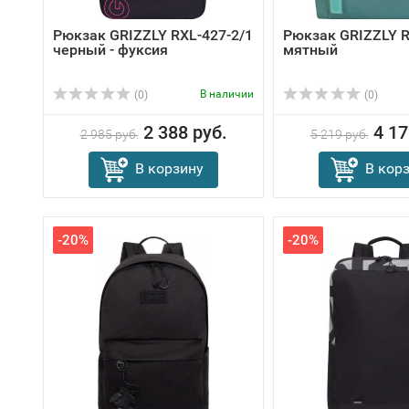
Рюкзак GRIZZLY RXL-427-2/1
Рюкзак GRIZZLY R
черный - фуксия
мятный
В наличии
(0)
(0)
2 388 руб.
4 17
2 985 руб.
5 219 руб.
В корзину
В кор
-20%
-20%