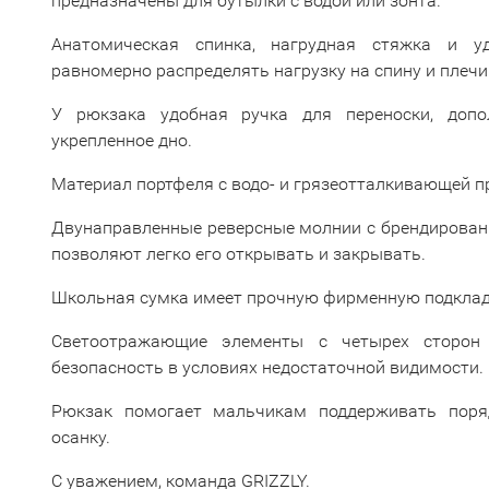
предназначены для бутылки с водой или зонта.
Анатомическая спинка, нагрудная стяжка и у
равномерно распределять нагрузку на спину и плечи
У рюкзака удобная ручка для переноски, допол
укрепленное дно.
Материал портфеля с водо- и грязеотталкивающей п
Двунаправленные реверсные молнии с брендирован
позволяют легко его открывать и закрывать.
Школьная сумка имеет прочную фирменную подкладк
Светоотражающие элементы с четырех сторон 
безопасность в условиях недостаточной видимости.
Рюкзак помогает мальчикам поддерживать поря
осанку.
С уважением, команда GRIZZLY.