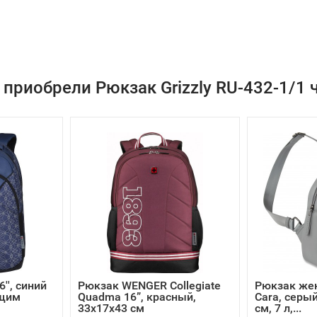
 приобрели Рюкзак Grizzly RU-432-1/1 
'', синий
Рюкзак WENGER Collegiate
Рюкзак же
ющим
Quadma 16”, красный,
Cara, серый
33х17х43 см
см, 7 л,...