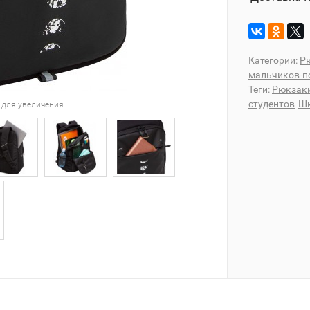
Категории:
Рю
мальчиков-п
Теги:
Рюкзаки
студентов
Шк
 для увеличения