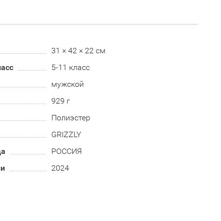
31 × 42 × 22 см
асс
5-11 класс
мужской
929 г
Полиэстер
GRIZZLY
да
РОССИЯ
ии
2024