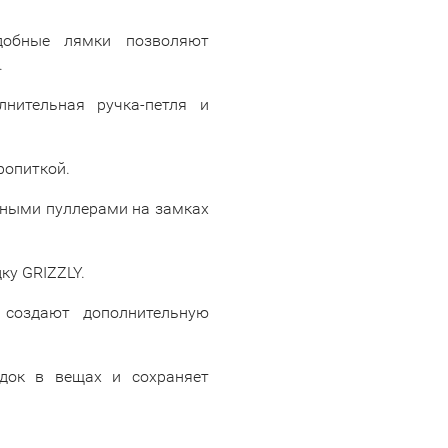
добные лямки позволяют
.
нительная ручка-петля и
ропиткой.
ными пуллерами на замках
у GRIZZLY.
создают дополнительную
док в вещах и сохраняет