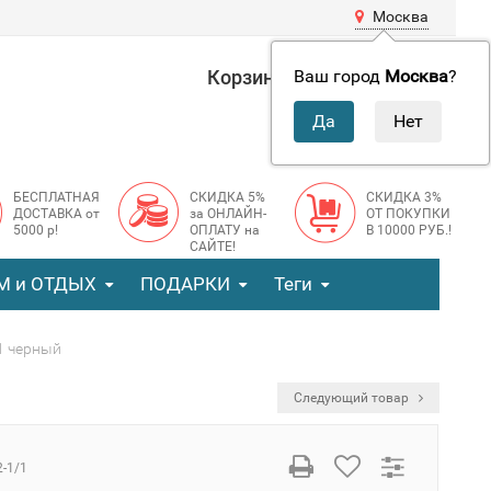
Москва
Корзина
0 руб.
Ваш город
Москва
?
0
БЕСПЛАТНАЯ
СКИДКА 5%
СКИДКА 3%
ДОСТАВКА от
за ОНЛАЙН-
ОТ ПОКУПКИ
5000 р!
ОПЛАТУ на
В 10000 РУБ.!
САЙТЕ!
М и ОТДЫХ
ПОДАРКИ
Теги
/1 черный
Следующий товар
2-1/1