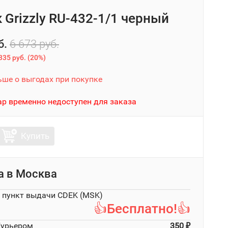
 Grizzly RU-432-1/1 черный
б.
6 673 руб.
335 руб.
(
20%
)
ьше о выгодах при покупке
ар временно недоступен для заказа
Купить
а в
Москва
в пункт выдачи CDEK (MSK)
👍Бесплатно!👍
Курьером
350
₽