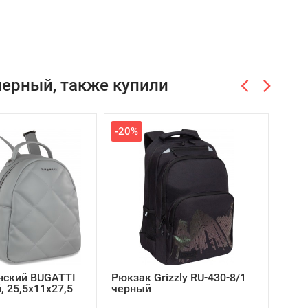
черный, также купили
-20%
нский BUGATTI
Рюкзак Grizzly RU-430-8/1
Рюкз
, 25,5х11х27,5
черный
чёрн
4966