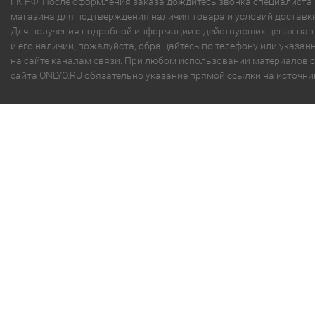
ГК РФ. После оформления заказа дождитесь звонка специалиста
магазина для подтверждения наличия товара и условий доставки
Для получения подробной информации о действующих ценах на 
и его наличии, пожалуйста, обращайтесь по телефону или указа
на сайте каналам связи. При любом использовании материалов с
сайта ONLYO.RU обязательно указание прямой ссылки на источни