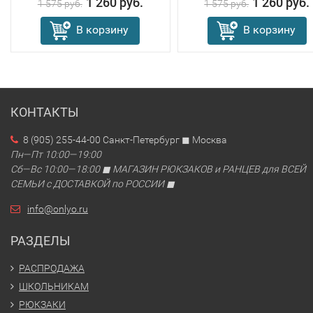
1 260 руб.
1 260 руб.
1 575 руб.
1 575 руб.
В корзину
В корзину
КОНТАКТЫ
8 (905) 255-44-00 Санкт-Петербург ◼ Москва
Пн—Пт 10:00—19:00
Сб—Вс 10:00—18:00 ◼ МАГАЗИН РЮКЗАКОВ и РАНЦЕВ для ВСЕЙ
СЕМЬИ с ДОСТАВКОЙ по РОССИИ ◼
info@onlyo.ru
РАЗДЕЛЫ
РАСПРОДАЖА
ШКОЛЬНИКАМ
РЮКЗАКИ