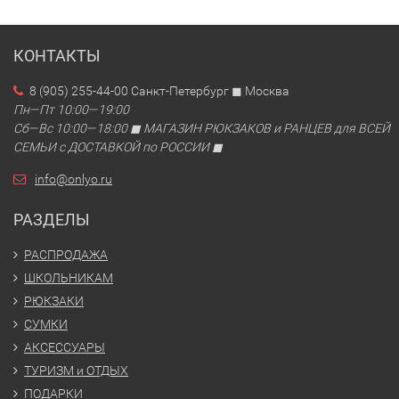
КОНТАКТЫ
8 (905) 255-44-00 Санкт-Петербург ◼ Москва
Пн—Пт 10:00—19:00
Сб—Вс 10:00—18:00 ◼ МАГАЗИН РЮКЗАКОВ и РАНЦЕВ для ВСЕЙ
СЕМЬИ с ДОСТАВКОЙ по РОССИИ ◼
info@onlyo.ru
РАЗДЕЛЫ
РАСПРОДАЖА
ШКОЛЬНИКАМ
РЮКЗАКИ
СУМКИ
АКСЕССУАРЫ
ТУРИЗМ и ОТДЫХ
ПОДАРКИ