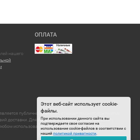
ОПЛАТА
елей нашего
льной
и
Этот веб-сайт использует cookie-
файлы.
е является публичной офертой, определяемой положениями
При использовании данного сайта вы
овий доставки. Для получения подробной информации о
подтверждаете свое согласие на
 любом использовании материалов с сайта ONLYO.RU
использование cookie-файлов в соответствии с
нашей
политикой приватности
.