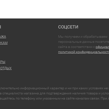
Ы
СОЦСЕТИ
АЖА
Мы получаем и обрабатываем
персональные данные посетит
ИКАМ
сайта в соответствии с
официа
политикой конфиденциальност
АРЫ
 ОТДЫХ
сключительно информационный характер и ни при каких условиях н
нка специалиста магазина для подтверждения наличия товара и усл
ращайтесь по телефону или указанным на сайте каналам связи. При