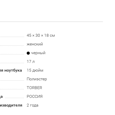
45 × 30 × 18 см
женский
черный
17 л
ля ноутбука
15 дюйм
Полиэстер
TORBER
да
РОССИЯ
оизводителя
2 года