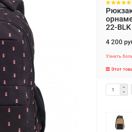
Рюкзак
орнамен
22-BLK
4 200 ру
Узнать бол
Этот тов