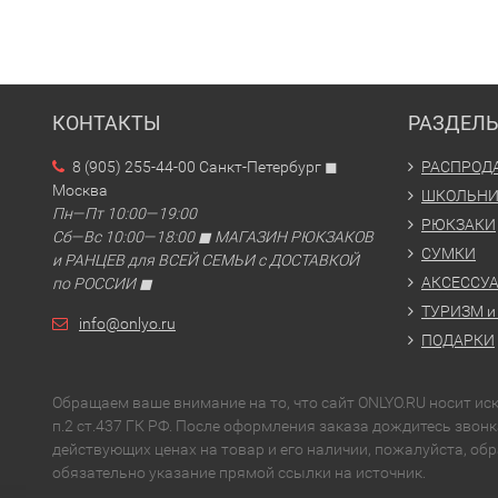
КОНТАКТЫ
РАЗДЕЛ
8 (905) 255-44-00 Санкт-Петербург ◼
РАСПРОД
Москва
ШКОЛЬН
Пн—Пт 10:00—19:00
РЮКЗАКИ
Сб—Вс 10:00—18:00 ◼ МАГАЗИН РЮКЗАКОВ
СУМКИ
и РАНЦЕВ для ВСЕЙ СЕМЬИ с ДОСТАВКОЙ
АКСЕССУ
по РОССИИ ◼
ТУРИЗМ и
info@onlyo.ru
ПОДАРКИ
Обращаем ваше внимание на то, что сайт ONLYO.RU носит и
п.2 ст.437 ГК РФ. После оформления заказа дождитесь зво
действующих ценах на товар и его наличии, пожалуйста, об
обязательно указание прямой ссылки на источник.