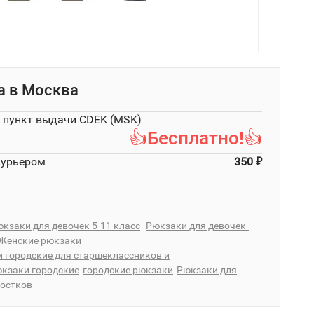
а в
Москва
в пункт выдачи CDEK (MSK)
👍Бесплатно!👍
Курьером
350
₽
кзаки для девочек 5-11 класс
Рюкзаки для девочек-
Женские рюкзаки
 городские для старшеклассников и
кзаки городские
городские рюкзаки
Рюкзаки для
ростков