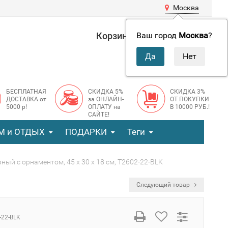
Москва
Корзина
0 руб.
Ваш город
Москва
?
0
БЕСПЛАТНАЯ
СКИДКА 5%
СКИДКА 3%
ДОСТАВКА от
за ОНЛАЙН-
ОТ ПОКУПКИ
5000 р!
ОПЛАТУ на
В 10000 РУБ.!
САЙТЕ!
М и ОТДЫХ
ПОДАРКИ
Теги
ный с орнаментом, 45 x 30 x 18 см, T2602-22-BLK
Следующий товар
-22-BLK