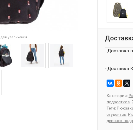
Доставк
 для увеличения
- Доставка 
- Доставка 
Категории:
Рю
подростков
Теги:
Рюкзаки
студентов
Рю
девочек под