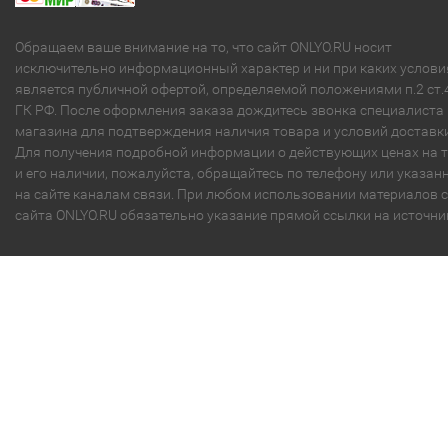
Обращаем ваше внимание на то, что сайт ONLYO.RU носит
исключительно информационный характер и ни при каких услови
является публичной офертой, определяемой положениями п.2 ст.
ГК РФ. После оформления заказа дождитесь звонка специалиста
магазина для подтверждения наличия товара и условий доставки
Для получения подробной информации о действующих ценах на 
и его наличии, пожалуйста, обращайтесь по телефону или указа
на сайте каналам связи. При любом использовании материалов с
сайта ONLYO.RU обязательно указание прямой ссылки на источни