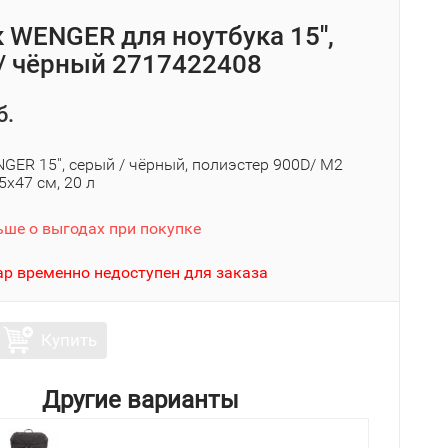
 WENGER для ноутбука 15'',
/ чёрный 2717422408
б.
ER 15'', серый / чёрный, полиэстер 900D/ М2
5х47 см, 20 л
ьше о выгодах при покупке
ар временно недоступен для заказа
Купить
Другие варианты