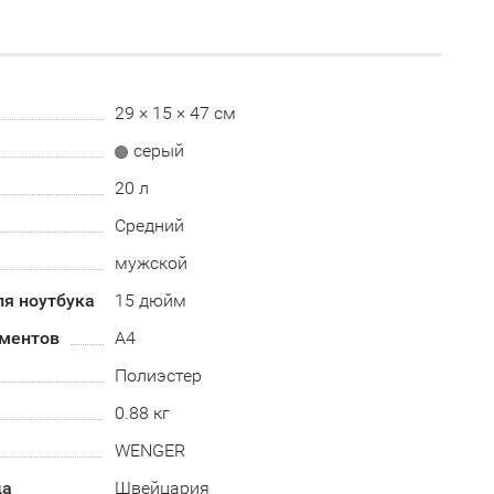
29 × 15 × 47 см
серый
20 л
Средний
мужской
ля ноутбука
15 дюйм
ментов
А4
Полиэстер
0.88 кг
WENGER
да
Швейцария