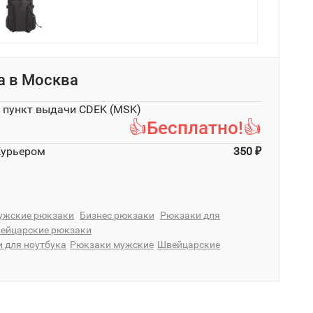
а в
Москва
в пункт выдачи CDEK (MSK)
👍Бесплатно!👍
Курьером
350
₽
ужские рюкзаки
Бизнес рюкзаки
Рюкзаки для
ейцарские рюкзаки
 для ноутбука
Рюкзаки мужские
Швейцарские