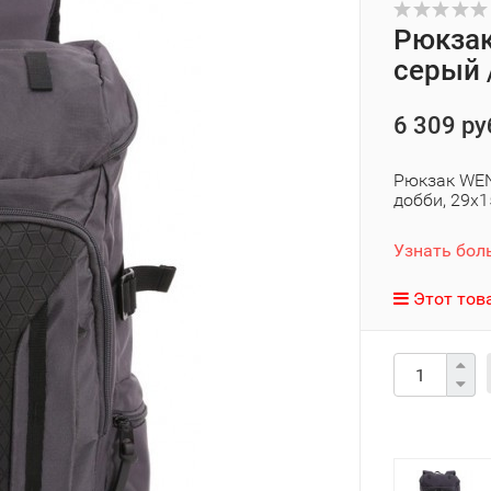
Рюкзак
серый 
6 309 ру
Рюкзак WENG
добби, 29х1
Узнать бол
Этот тов