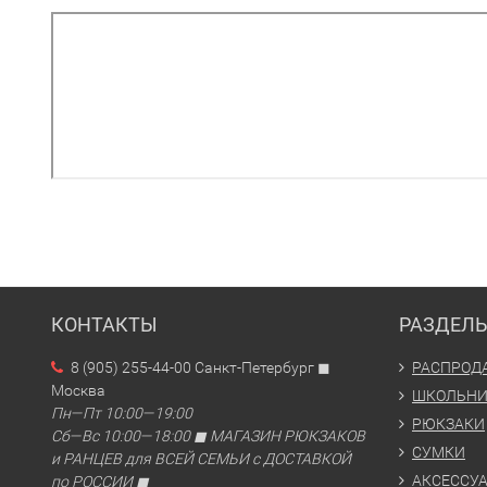
КОНТАКТЫ
РАЗДЕЛ
8 (905) 255-44-00 Санкт-Петербург ◼
РАСПРОД
Москва
ШКОЛЬН
Пн—Пт 10:00—19:00
РЮКЗАКИ
Сб—Вс 10:00—18:00 ◼ МАГАЗИН РЮКЗАКОВ
СУМКИ
и РАНЦЕВ для ВСЕЙ СЕМЬИ с ДОСТАВКОЙ
АКСЕССУ
по РОССИИ ◼