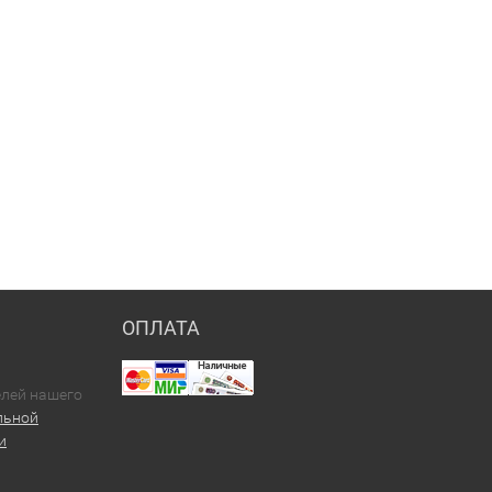
ОПЛАТА
елей нашего
льной
и