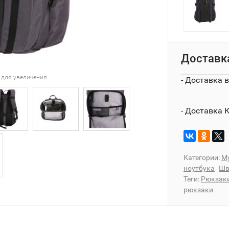
Доставк
 для увеличения
- Доставка 
- Доставка 
Категории:
М
ноутбука
Шв
Теги:
Рюкзаки
рюкзаки