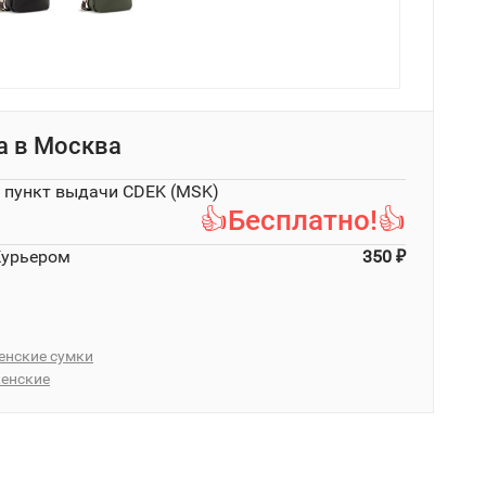
а в
Москва
в пункт выдачи CDEK (MSK)
👍Бесплатно!👍
Курьером
350
₽
енские сумки
енские