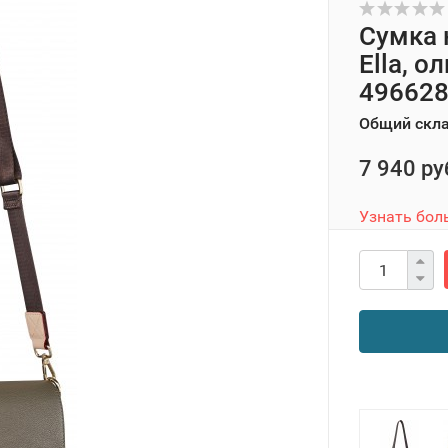
Сумка 
Ella, о
49662
Общий скл
7 940 ру
Узнать бол