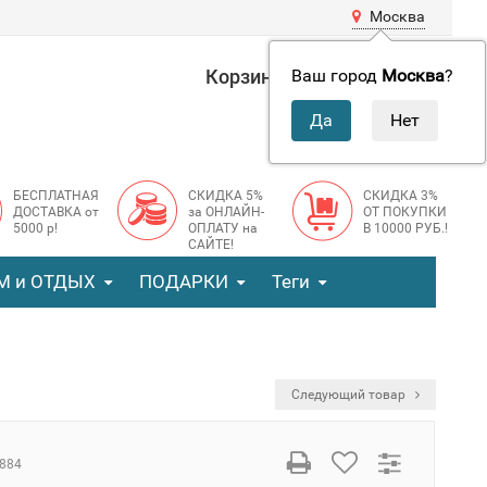
Москва
Корзина
0 руб.
Ваш город
Москва
?
0
БЕСПЛАТНАЯ
СКИДКА 5%
СКИДКА 3%
ДОСТАВКА от
за ОНЛАЙН-
ОТ ПОКУПКИ
5000 р!
ОПЛАТУ на
В 10000 РУБ.!
САЙТЕ!
М и ОТДЫХ
ПОДАРКИ
Теги
Следующий товар
884