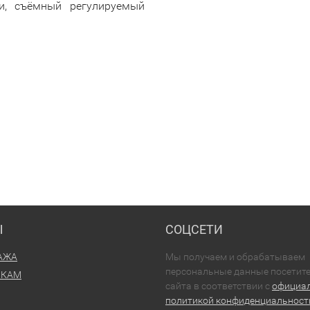
и, съёмный регулируемый
Ы
СОЦСЕТИ
АЖА
Мы получаем и обрабатываем
персональные данные посетит
ИКАМ
сайта в соответствии с
официа
политикой конфиденциальност