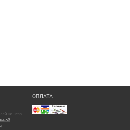
ОПЛАТА
елей нашего
льной
и