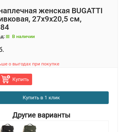
наплечная женская BUGATTI
ливковая, 27х9х20,5 см,
884
ад:
В наличии
б.
ьше о выгодах при покупке
Купить
Купить в 1 клик
Другие варианты