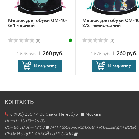
Мешок для обуви OM-40-
Мешок для обуви OM-40
6/1 черный
2/2 темно-синий
(0)
(0)
1 260 руб.
1 260 руб.
1 575 руб.
1 575 руб.
В корзину
В корзину
КОНТАКТЫ
8 (905) 255-44-00 Санкт-Петербург ◼ Москва
Пн—Пт 10:00—19:00
Сб—Вс 10:00—18:00 ◼ МАГАЗИН РЮКЗАКОВ и РАНЦЕВ для ВСЕЙ
СЕМЬИ с ДОСТАВКОЙ по РОССИИ ◼