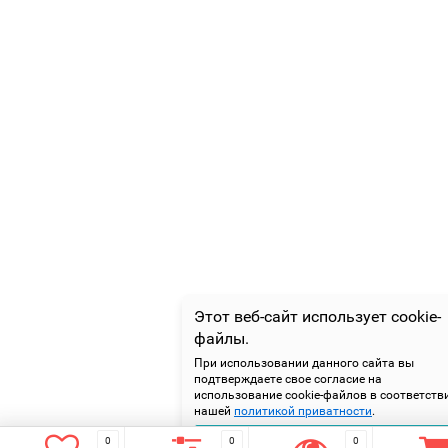
Этот веб-сайт использует cookie-
файлы.
При использовании данного сайта вы
подтверждаете свое согласие на
использование cookie-файлов в соответств
нашей
политикой приватности
.
Подтверждаю
0
0
0