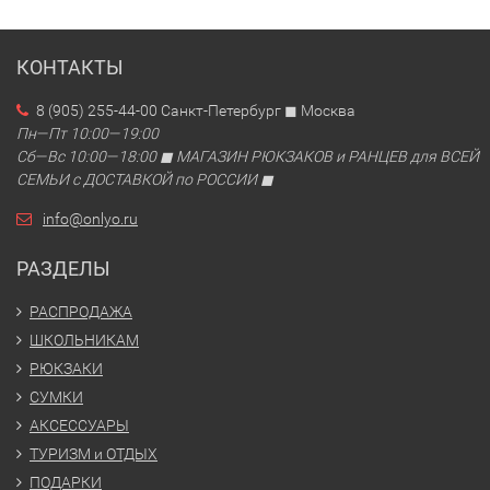
КОНТАКТЫ
8 (905) 255-44-00 Санкт-Петербург ◼ Москва
Пн—Пт 10:00—19:00
Сб—Вс 10:00—18:00 ◼ МАГАЗИН РЮКЗАКОВ и РАНЦЕВ для ВСЕЙ
СЕМЬИ с ДОСТАВКОЙ по РОССИИ ◼
info@onlyo.ru
РАЗДЕЛЫ
РАСПРОДАЖА
ШКОЛЬНИКАМ
РЮКЗАКИ
СУМКИ
АКСЕССУАРЫ
ТУРИЗМ и ОТДЫХ
ПОДАРКИ