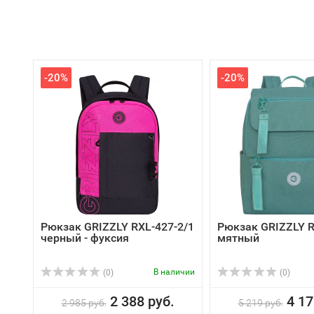
-20%
-20%
Рюкзак GRIZZLY RXL-427-2/1
Рюкзак GRIZZLY R
черный - фуксия
мятный
В наличии
(0)
(0)
2 388 руб.
4 17
2 985 руб.
5 219 руб.