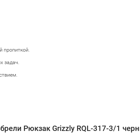
й пропиткой.
х задач.
ствием.
брели Рюкзак Grizzly RQL-317-3/1 черн