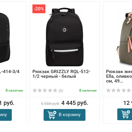
-20%
L-414-3/4
Рюкзак GRIZZLY RQL-512-
Рюкзак же
1/2 черный - белый
Ella, оливк
см, 49...
В наличии
В наличии
(0)
1 руб.
4 445 руб.
12 
5 556 руб.
ину
В корзину