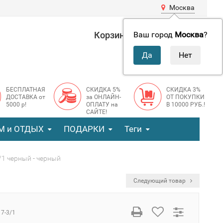
Москва
Корзина
0 руб.
Ваш город
Москва
?
0
БЕСПЛАТНАЯ
СКИДКА 5%
СКИДКА 3%
ДОСТАВКА от
за ОНЛАЙН-
ОТ ПОКУПКИ
5000 р!
ОПЛАТУ на
В 10000 РУБ.!
САЙТЕ!
М и ОТДЫХ
ПОДАРКИ
Теги
/1 черный - черный
Следующий товар
17-3/1