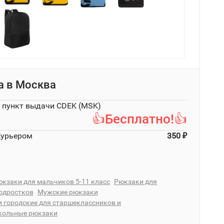
а в
Москва
в пункт выдачи CDEK (MSK)
👍Бесплатно!👍
Курьером
350
₽
кзаки для мальчиков 5-11 класс
Рюкзаки для
одростков
Мужские рюкзаки
 городские для старшеклассников и
ольные рюкзаки