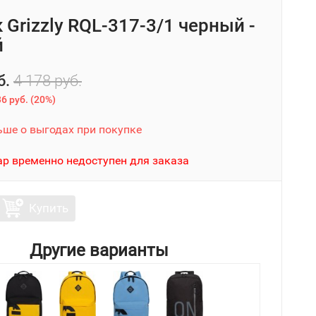
 Grizzly RQL-317-3/1 черный -
й
б.
4 178 руб.
6 руб.
(
20%
)
ьше о выгодах при покупке
ар временно недоступен для заказа
Купить
Другие варианты