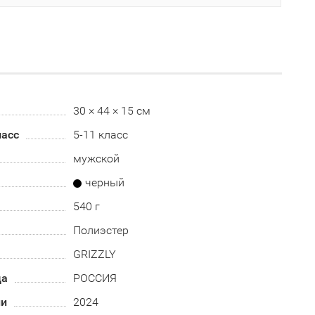
30 × 44 × 15 см
асс
5-11 класс
мужской
черный
540 г
Полиэстер
GRIZZLY
да
РОССИЯ
ии
2024