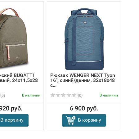
-20
нский BUGATTI
Рюкзак WENGER NEXT Tyon
Рюкз
овый, 24х11,5х28
16", синий/деним, 32х18х48
чер
с...
В наличии
В наличии
(0)
(0)
920 руб.
6 900 руб.
6
В корзину
В корзину