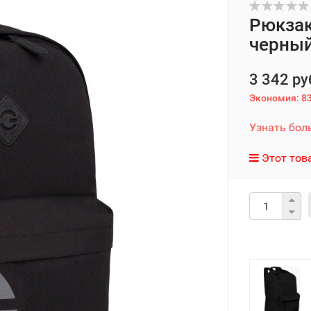
Рюкзак
черны
3 342 ру
Экономия:
83
Узнать бол
Этот тов