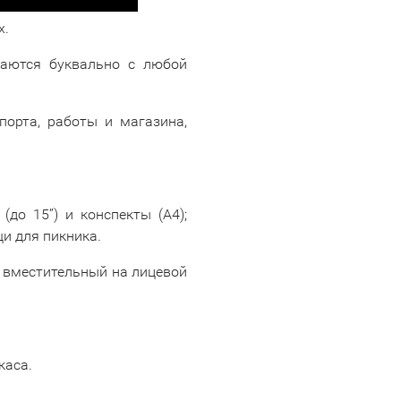
х.
таются буквально с любой
порта, работы и магазина,
(до 15”) и конспекты (А4);
и для пикника.
, вместительный на лицевой
каса.