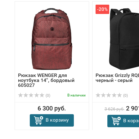
-20%
Рюкзак WENGER для
Рюкзак Grizzly RQ
ноутбука 14'', бордовый
черный - серый
605027
В наличии
(0)
(0)
6 300 руб.
2 90
3 626 руб.
В корзину
В корз