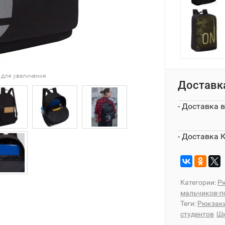
 для увеличения
Доставк
- Доставка 
- Доставка 
Категории:
Рю
мальчиков-п
Теги:
Рюкзаки
студентов
Шк