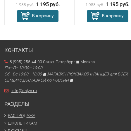
1 195 руб.
1 195 руб.
1 988 руб.
1 988 руб.
В корзину
В корзину
КОНТАКТЫ
8 (905) 255-44-00 Санкт-Петербург ◼ Москва
Пн—Пт 10:00—19:00
Сб—Вс 10:00—18:00 ◼ МАГАЗИН РЮКЗАКОВ и РАНЦЕВ для ВСЕЙ
СЕМЬИ с ДОСТАВКОЙ по РОССИИ ◼
info@onlyo.ru
РАЗДЕЛЫ
РАСПРОДАЖА
ШКОЛЬНИКАМ
РЮКЗАКИ