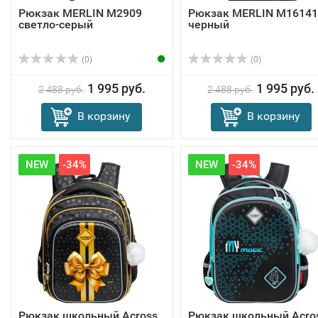
Рюкзак MERLIN M2909
Рюкзак MERLIN M16141
светло-серый
черный
(0)
(0)
1 995 руб.
1 995 руб.
2 488 руб.
2 488 руб.
В корзину
В корзину
NEW
-34%
NEW
-34%
Рюкзак школьный Across
Рюкзак школьный Acro