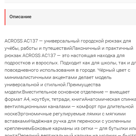
Описание
ACROSS AC137 — универсальный городской рюкзак для
учёбы, работы и путешествийЛаконичный и практичный
рюкзак ACROSS AC137 — это настоящая находка для
подростков и взрослых. Подходит как для школы, так и д
повседневного использования в городе. Чёрный цвет с
минималистичными акцентами делает модель
универсальной и стильной.Преимущества
модели:Вместительное основное отделение — вмещает
формат А4, ноутбук, тетради, книгиАнатомическая спинка
вентиляционными каналами — комфорт при длительной
носкеЭргономичные регулируемые лямки с мягкими
вставкамиНадёжная ручка для переноски с усиленным
креплениемБоковые карманы из сетки — для бутылки ил
зонтаПередний вертикальный карман на молнии — быст