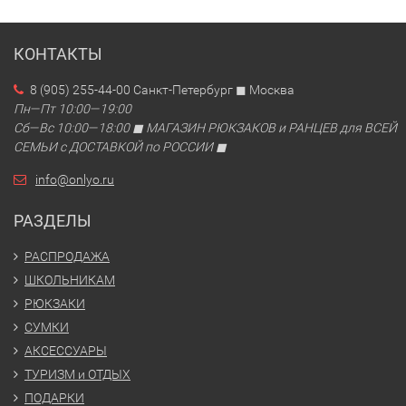
КОНТАКТЫ
8 (905) 255-44-00 Санкт-Петербург ◼ Москва
Пн—Пт 10:00—19:00
Сб—Вс 10:00—18:00 ◼ МАГАЗИН РЮКЗАКОВ и РАНЦЕВ для ВСЕЙ
СЕМЬИ с ДОСТАВКОЙ по РОССИИ ◼
info@onlyo.ru
РАЗДЕЛЫ
РАСПРОДАЖА
ШКОЛЬНИКАМ
РЮКЗАКИ
СУМКИ
АКСЕССУАРЫ
ТУРИЗМ и ОТДЫХ
ПОДАРКИ