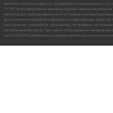
является публичной офертой, определяемой положениями п.2 ст.
ГК РФ. После оформления заказа дождитесь звонка специалиста
магазина для подтверждения наличия товара и условий доставки
Для получения подробной информации о действующих ценах на 
и его наличии, пожалуйста, обращайтесь по телефону или указа
на сайте каналам связи. При любом использовании материалов с
сайта ONLYO.RU обязательно указание прямой ссылки на источни