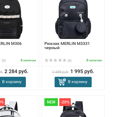
ERLIN M306
Рюкзак MERLIN M3331
черный
В наличии
В наличии
(0)
(0)
2 284 руб.
1 995 руб.
б.
2 488 руб.
В корзину
В корзину
0%
NEW
-20%