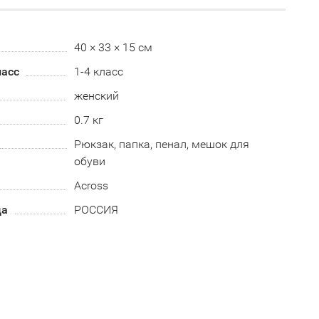
40 × 33 × 15 см
асс
1-4 класс
женский
0.7 кг
Рюкзак, папка, пенал, мешок для
обуви
Across
да
РОССИЯ