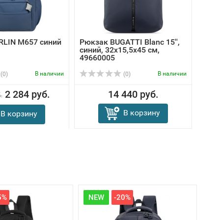
RLIN M657 синий
Рюкзак BUGATTI Blanc 15'',
Рюкз
синий, 32х15,5х45 см,
черн
49660005
В наличии
В наличии
(0)
(0)
2 284 руб.
14 440 руб.
.
6
В корзину
В корзину
5%
NEW
-20%