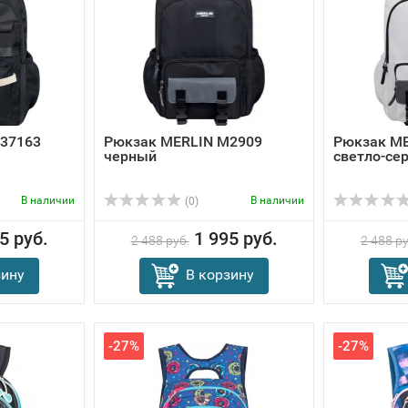
37163
Рюкзак MERLIN M2909
Рюкзак M
черный
светло-се
В наличии
В наличии
(0)
5 руб.
1 995 руб.
2 488 руб.
2 488 ру
зину
В корзину
-27%
-27%