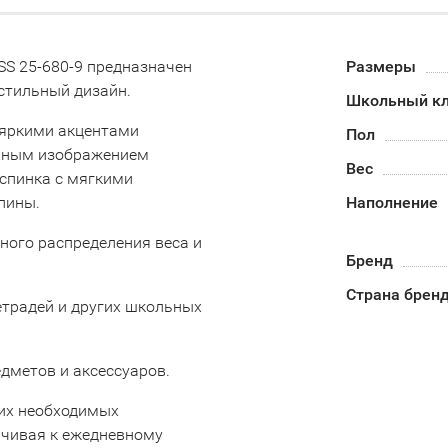
S 25-680-9 предназначен
Размеры
 стильный дизайн.
Школьный кл
 яркими акцентами
Пол
ичным изображением
Вес
 спинка с мягкими
спины.
Наполнение
ного распределения веса и
Бренд
Страна брен
етрадей и других школьных
дметов и аксессуаров.
их необходимых
йчивая к ежедневному