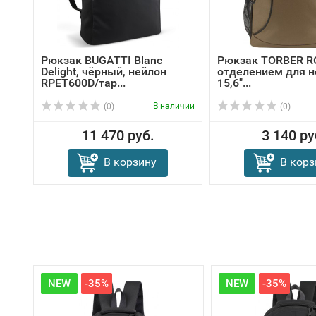
Рюкзак BUGATTI Blanc
Рюкзак TORBER R
Delight, чёрный, нейлон
отделением для н
RPET600D/тар...
15,6"...
В наличии
(0)
(0)
11 470 руб.
3 140 ру
В корзину
В корз
NEW
-35%
NEW
-35%