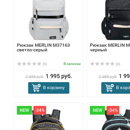
Рюкзак MERLIN M37163
Рюкзак MERLIN M
светло-серый
черный
В наличии
(0)
(0)
1 995 руб.
1 99
2 488 руб.
2 488 руб.
В корзину
В кор
NEW
-34%
NEW
-34%