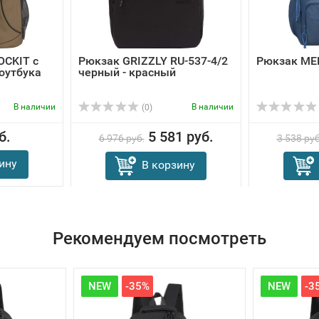
OCKIT с
Рюкзак GRIZZLY RU-537-4/2
Рюкзак ME
оутбука
черный - красный
В наличии
В наличии
(0)
б.
5 581 руб.
6 976 руб.
3 538 руб
ину
В корзину
Рекомендуем посмотреть
NEW
-35%
NEW
-3