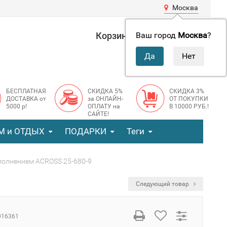
Москва
Корзина
0 руб.
Ваш город
Москва
?
0
БЕСПЛАТНАЯ
СКИДКА 5%
СКИДКА 3%
ДОСТАВКА от
за ОНЛАЙН-
ОТ ПОКУПКИ
5000 р!
ОПЛАТУ на
В 10000 РУБ.!
САЙТЕ!
М и ОТДЫХ
ПОДАРКИ
Теги
полнением ACROSS 25-680-9
Следующий товар
016361