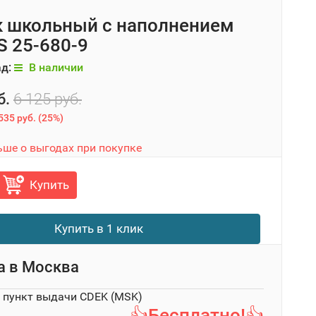
 школьный с наполнением
 25-680-9
ад:
В наличии
б.
6 125 руб.
535 руб.
(
25%
)
ьше о выгодах при покупке
Купить
Купить в 1 клик
а в
Москва
в пункт выдачи CDEK (MSK)
👍Бесплатно!👍