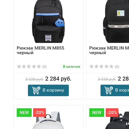
Рюкзак MERLIN M855
Рюкзак MERLIN M
черный
черный
В наличии
(0)
(0)
2 284 руб.
2 28
3 538 руб.
3 538 руб.
В корзину
В кор
NEW
-20%
NEW
-20%