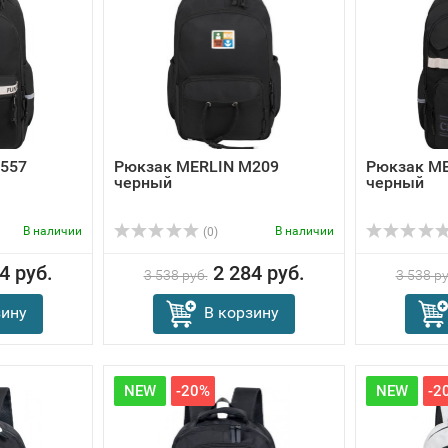
557
Рюкзак MERLIN M209
Рюкзак M
черный
черный
В наличии
В наличии
(0)
4 руб.
2 284 руб.
3 538 руб.
3 538 ру
зину
В корзину
NEW
-20%
NEW
-2