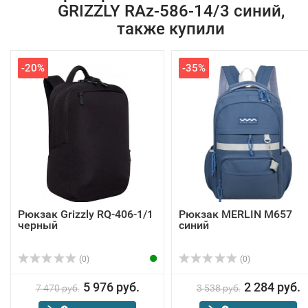
GRIZZLY RAz-586-14/3 синий,
также купили
-20%
-35%
Рюкзак Grizzly RQ-406-1/1
Рюкзак MERLIN M657
черный
синий
(0)
(0)
5 976 руб.
2 284 руб.
7 470 руб.
3 538 руб.