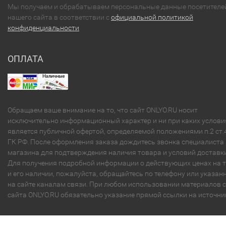
Мы получаем и обрабатываем персональные данные посетителе
нашего сайта в соответствии с
официальной политикой
конфиденциальности
ОПЛАТА
Обращаем ваше внимание на то, что сайт ONLYO.RU носит
исключительно информационный характер и ни при каких услови
является публичной офертой, определяемой положениями п.2 ст.
ГК РФ. После оформления заказа дождитесь звонка специалиста
магазина для подтверждения наличия товара и условий доставки
Для получения подробной информации о действующих ценах на 
и его наличии, пожалуйста, обращайтесь по телефону или указа
на сайте каналам связи. При любом использовании материалов с
сайта ONLYO.RU обязательно указание прямой ссылки на источни