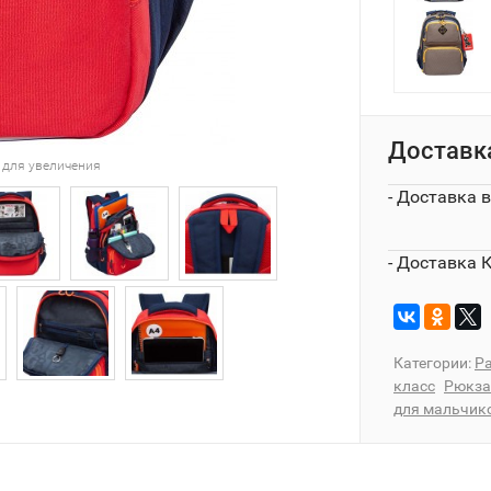
Доставк
 для увеличения
- Доставка 
- Доставка 
Категории:
Ра
класс
Рюкза
для мальчик