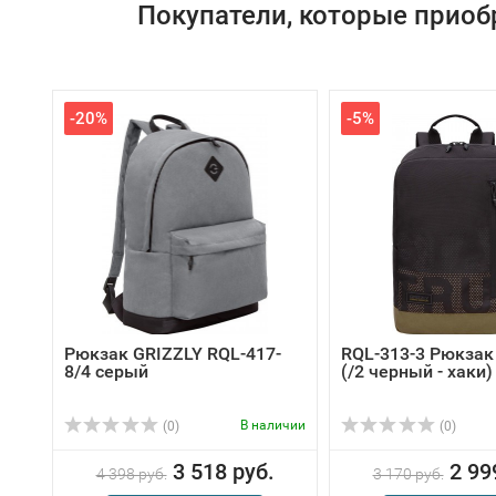
Покупатели, которые приоб
-20%
-5%
Рюкзак GRIZZLY RQL-417-
RQL-313-3 Рюкзак
8/4 серый
(/2 черный - хаки)
В наличии
(0)
(0)
3 518 руб.
2 99
4 398 руб.
3 170 руб.