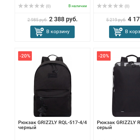
В наличии
(0)
(0)
2 388 руб.
4 17
2 985 руб.
5 219 руб.
В корзину
В кор
-20%
-20%
Рюкзак GRIZZLY RQL-517-4/4
Рюкзак GRIZZLY R
черный
серый