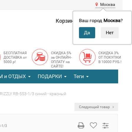
Москва
Корзина
0 руб.
Ваш город
Москва
?
0
БЕСПЛАТНАЯ
СКИДКА 5%
СКИДКА 3%
ДОСТАВКА от
за ОНЛАЙН-
ОТ ПОКУПКИ
5000 р!
ОПЛАТУ на
В 10000 РУБ.!
САЙТЕ!
М и ОТДЫХ
ПОДАРКИ
Теги
IZZLY RB-553-1/3 синий - красный
Следующий товар
-1/3