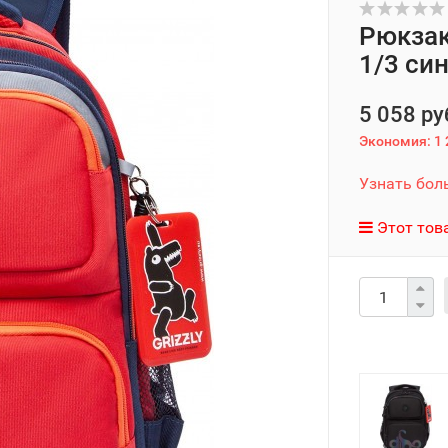
Рюкзак
1/3 си
5 058 ру
Экономия:
1 
Узнать бол
Этот тов