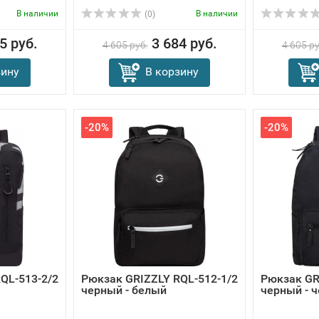
В наличии
В наличии
(0)
5 руб.
3 684 руб.
4 605 руб.
4 605 ру
зину
В корзину
-20%
-20%
QL-513-2/2
Рюкзак GRIZZLY RQL-512-1/2
Рюкзак GR
черный - белый
черный - 