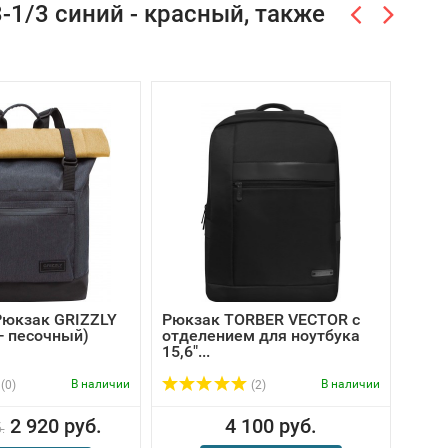
1/3 синий - красный, также
Рюкзак GRIZZLY
Рюкзак TORBER VECTOR с
Рюкз
 - песочный)
отделением для ноутбука
со 
15,6"...
прин
В наличии
В наличии
(0)
(2)
2 920 руб.
4 100 руб.
.