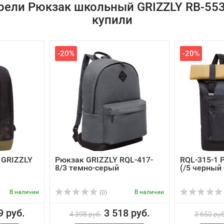
рели Рюкзак школьный GRIZZLY RB-553-
купили
-20%
-20%
 GRIZZLY
Рюкзак GRIZZLY RQL-417-
RQL-315-1 
8/3 темно-серый
(/5 черный
В наличии
В наличии
(0)
9 руб.
3 518 руб.
4 398 руб.
3 650 руб