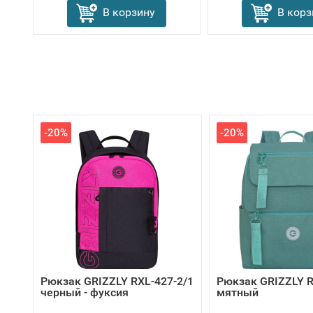
В корзину
В корз
-20%
-20%
Рюкзак GRIZZLY RXL-427-2/1
Рюкзак GRIZZLY R
черный - фуксия
мятный