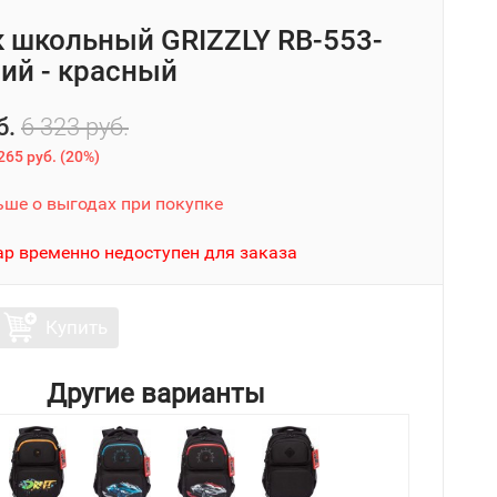
 школьный GRIZZLY RB-553-
ний - красный
б.
6 323 руб.
265 руб.
(
20%
)
ьше о выгодах при покупке
ар временно недоступен для заказа
Купить
Другие варианты