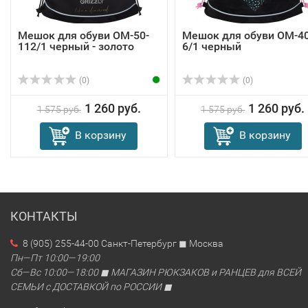
Мешок для обуви OM-50-
Мешок для обуви OM-40
112/1 черный - золото
6/1 черный
(0)
(0)
1 260 руб.
1 260 руб.
1 575 руб.
1 575 руб.
В корзину
В корзину
КОНТАКТЫ
8 (905) 255-44-00 Санкт-Петербург ◼ Москва
Пн—Пт 10:00—19:00
Сб—Вс 10:00—18:00 ◼ МАГАЗИН РЮКЗАКОВ и РАНЦЕВ для ВСЕЙ
СЕМЬИ с ДОСТАВКОЙ по РОССИИ ◼