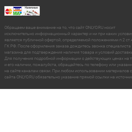
Обращаем ваше внимание на то, что сайт ONLYO.RU носит
исключительно информационный характер и ни при каких услови
является публичной офертой, определяемой положениями п.2 ст.
ГК РФ. После оформления заказа дождитесь звонка специалиста
магазина для подтверждения наличия товара и условий доставки
Для получения подробной информации о действующих ценах на 
и его наличии, пожалуйста, обращайтесь по телефону или указа
на сайте каналам связи. При любом использовании материалов с
сайта ONLYO.RU обязательно указание прямой ссылки на источни