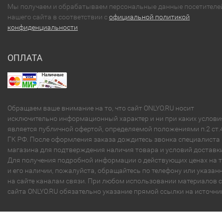
Мы получаем и обрабатываем персональные данные посетителе
нашего сайта в соответствии с
официальной политикой
конфиденциальности
ОПЛАТА
Обращаем ваше внимание на то, что сайт ONLYO.RU носит
исключительно информационный характер и ни при каких услови
является публичной офертой, определяемой положениями п.2 ст.
ГК РФ. После оформления заказа дождитесь звонка специалиста
магазина для подтверждения наличия товара и условий доставки
Для получения подробной информации о действующих ценах на 
и его наличии, пожалуйста, обращайтесь по телефону или указа
на сайте каналам связи. При любом использовании материалов с
сайта ONLYO.RU обязательно указание прямой ссылки на источни